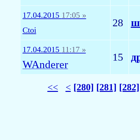
17.04.2015
17:05 »
28
ш
Ctoi
17.04.2015
11:17 »
15
д
WAnderer
<<
<
[280]
[281]
[282]