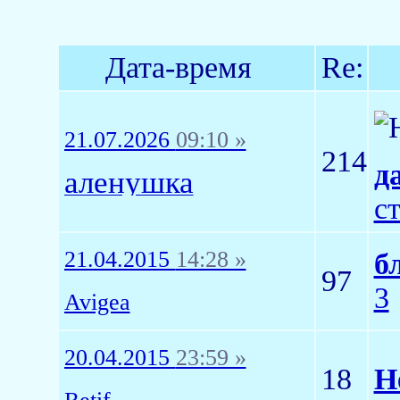
Дата-время
Re:
21.07.2026
09:10 »
214
д
аленушка
с
21.04.2015
14:28 »
б
97
3
Avigea
20.04.2015
23:59 »
18
Н