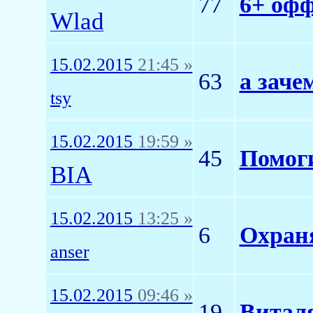
77
6+ офф
Wlad
15.02.2015
21:45 »
63
а заче
tsy
15.02.2015
19:59 »
45
Помоги
BIA
15.02.2015
13:25 »
6
Охран
anser
15.02.2015
09:46 »
19
Виталя