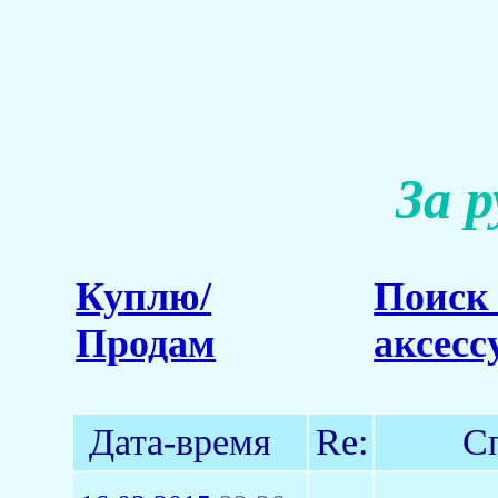
За 
Куплю/
Поиск 
Продам
аксесс
Дата-время
Re:
С