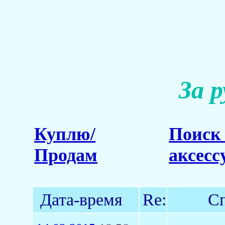
За 
Куплю/
Поиск 
Продам
аксесс
Дата-время
Re:
Сп