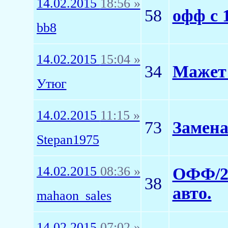
14.02.2015
18:56 »
58
офф с 
bb8
14.02.2015
15:04 »
34
Мажет 
Утюг
14.02.2015
11:15 »
73
Замена
Stepan1975
14.02.2015
08:36 »
ОФФ/2 
38
авто.
mahaon_sales
14.02.2015
07:02 »