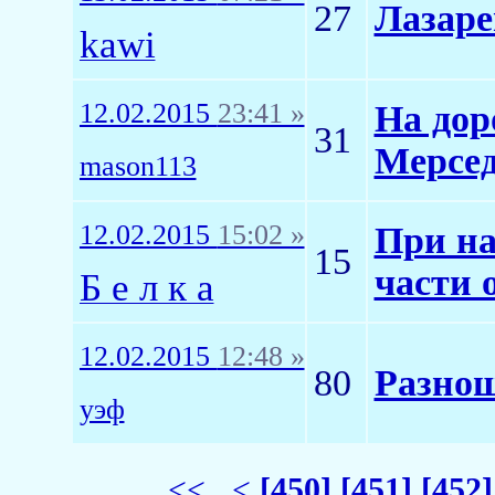
27
Лазаре
kawi
12.02.2015
23:41 »
На дор
31
Мерсе
mason113
12.02.2015
15:02 »
При на
15
части 
Б е л к а
12.02.2015
12:48 »
80
Разнош
уэф
<<
<
[450]
[451]
[452]