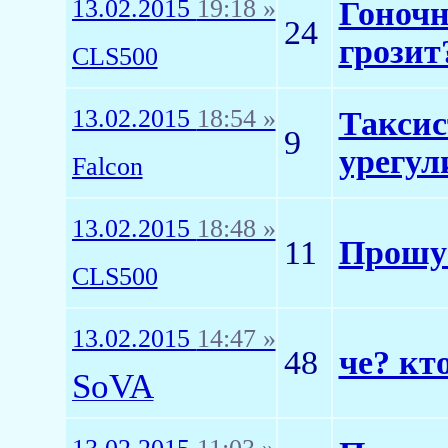
13.02.2015
19:18 »
Гоночн
24
грозит
CLS500
13.02.2015
18:54 »
Таксис
9
урегул
Falcon
13.02.2015
18:48 »
11
Прошу 
CLS500
13.02.2015
14:47 »
48
че? кт
SoVA