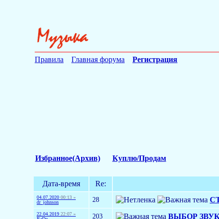
Правила
Главная форума
Регистрация
Избранное(Архив)
Куплю/Продам
Дата-время
Re:
04.07.2020
00:13 »
28
С
dr_johnson
22.04.2019
22:07 »
203
ВЫБОР ЗВУ
RaDo