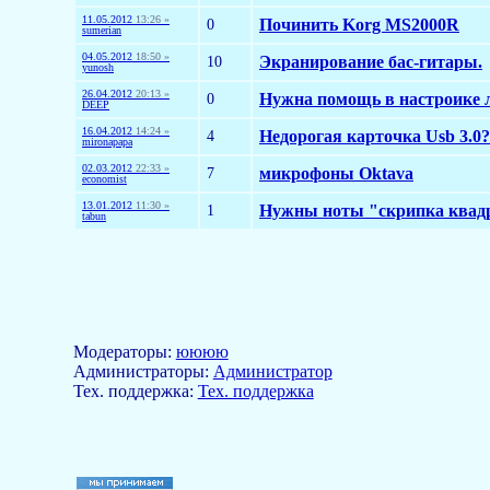
11.05.2012
13:26 »
0
Починить Korg MS2000R
sumerian
04.05.2012
18:50 »
10
Экранирование бас-гитары.
yunosh
26.04.2012
20:13 »
0
Нужна помощь в настроике 
DEEP
16.04.2012
14:24 »
4
Недорогая карточка Usb 3.0?
mironapapa
02.03.2012
22:33 »
7
микрофоны Oktava
economist
13.01.2012
11:30 »
1
Нужны ноты "скрипка квад
tabun
Модераторы:
юююю
Aдминистраторы:
Администратор
Тех. поддержка:
Тех. поддержка