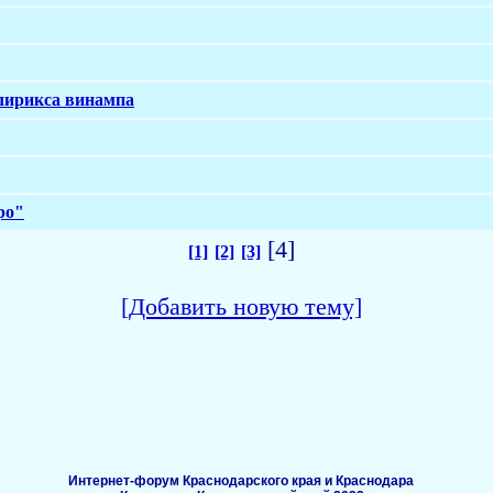
лирикса винампа
ро"
[4]
[1]
[2]
[3]
[Добавить новую тему]
Интернет-форум Краснодарского края и Краснодара