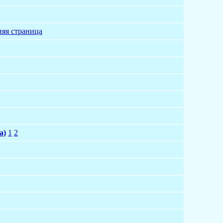
яя страница
а)
1
2