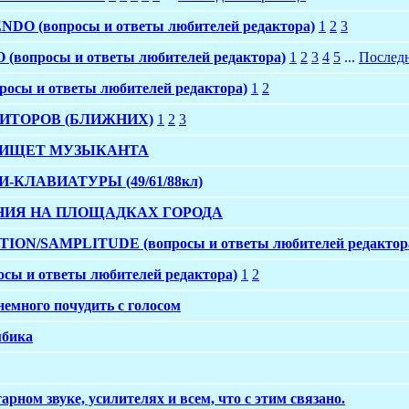
O (вопросы и ответы любителей редактора)
1
2
3
(вопросы и ответы любителей редактора)
1
2
3
4
5
...
Последн
осы и ответы любителей редактора)
1
2
ИТОРОВ (БЛИЖНИХ)
1
2
3
 ИЩЕТ МУЗЫКАНТА
-КЛАВИАТУРЫ (49/61/88кл)
ИЯ НА ПЛОЩАДКАХ ГОРОДА
ION/SAMPLITUDE (вопросы и ответы любителей редактор
сы и ответы любителей редактора)
1
2
немного почудить с голосом
мбика
арном звуке, усилителях и всем, что с этим связано.