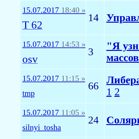
15.07.2017
18:40 »
14
Управл
T 62
15.07.2017
14:53 »
"Я узн
3
массов
osv
15.07.2017
11:15 »
Либера
66
1
2
tmp
15.07.2017
11:05 »
24
Соляри
silnyi_tosha