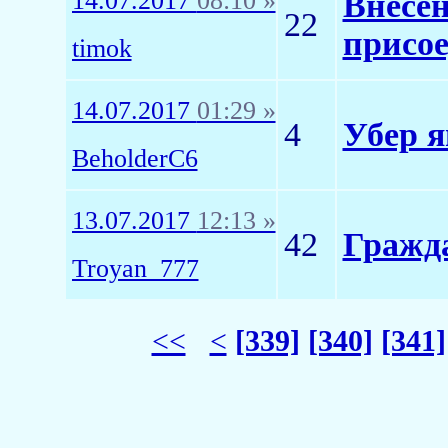
14.07.2017
08:10 »
Внесен
22
присо
timok
14.07.2017
01:29 »
4
Убер я
BeholderC6
13.07.2017
12:13 »
42
Гражд
Troyan_777
<<
<
[339]
[340]
[341]