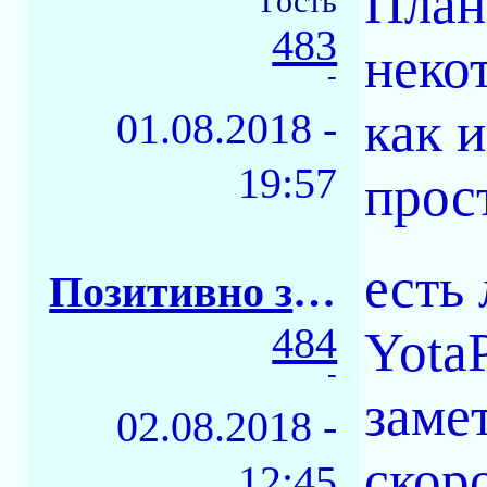
План
Гость
483
неко
-
как 
01.08.2018 -
19:57
прос
есть
Позитивно заряженное тело
484
Yota
-
заме
02.08.2018 -
скор
12:45