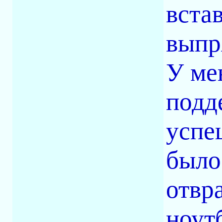
вста
выпр
У ме
подд
успе
было
отвр
ноут