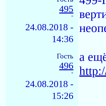
495
верт
-
неоп
24.08.2018 -
14:36
а ещ
Гость
496
http
-
24.08.2018 -
15:26