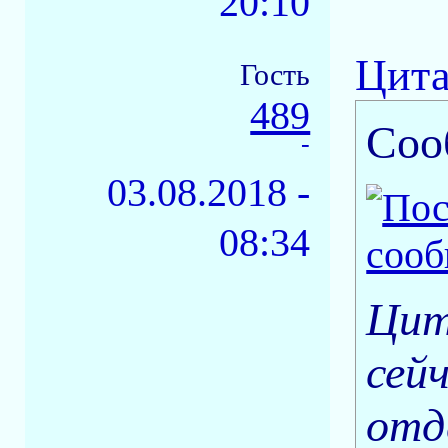
20:10
Цита
Гость
489
Соо
-
03.08.2018 -
08:34
Цит
сей
отд