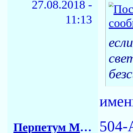
27.08.2018 -
11:13
есл
све
без
имен
504-A
Перпетум Мобиле