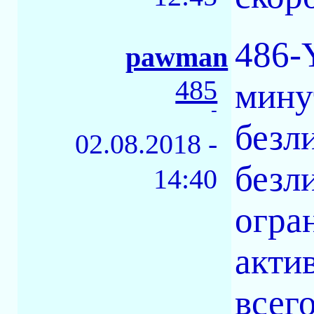
486-
pawman
485
мину
-
безл
02.08.2018 -
безл
14:40
огра
акти
всег