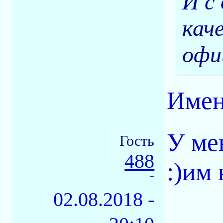
И с
кач
офи
Имен
У ме
Гость
488
:)им
-
02.08.2018 -