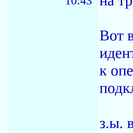
на тр
10:43
Вот 
иден
к опе
подк
з.ы. 