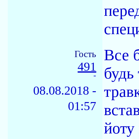
пере
спец
Все 
Гость
491
будь
-
трав
08.08.2018 -
01:57
вста
йоту