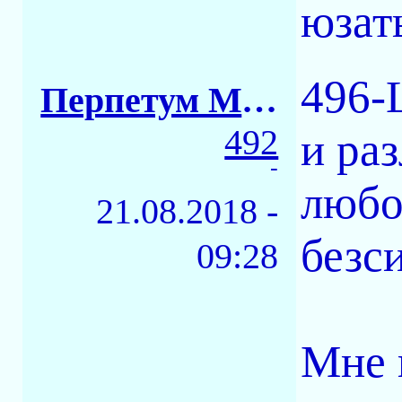
юзат
496-
Перпетум Мобиле
492
и ра
-
любо
21.08.2018 -
безс
09:28
Мне 