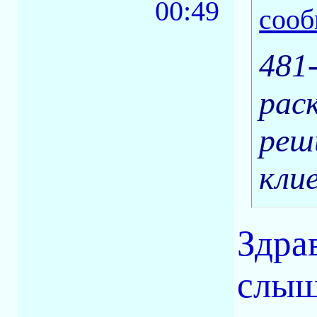
00:49
481
рас
реш
кли
Здра
слыш