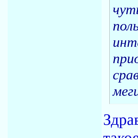
чут
пол
инт
при
сра
меги
Здра
тако