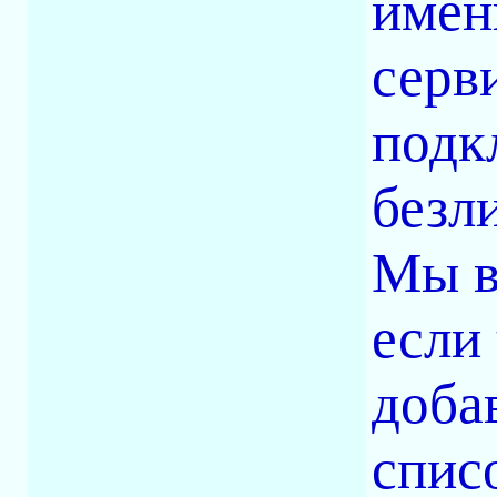
имен
серв
подк
безл
Мы в
если
доба
спис