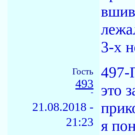
вшив
лежал
3-х не
497-
Гость
493
это 
-
прик
21.08.2018 -
21:23
я по