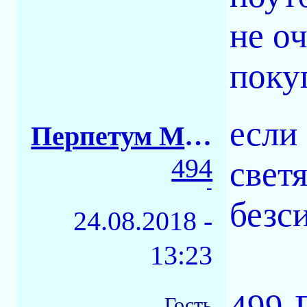
не о
покуп
если
Перпетум Мобиле
494
свет
-
безс
24.08.2018 -
13:23
499-
Гость