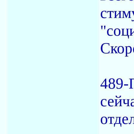
стим
"соц
Скор
489-
сейч
отде