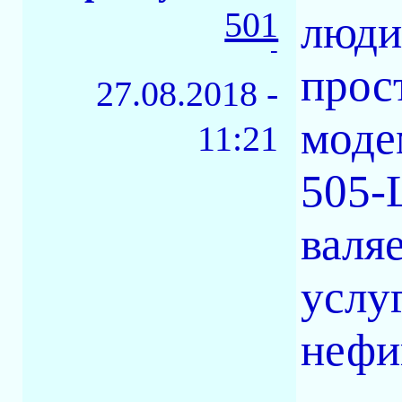
501
люди
-
прос
27.08.2018 -
моде
11:21
505-
валя
услу
нефик