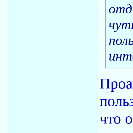
отд
чут
пол
инт
Проа
поль
что 