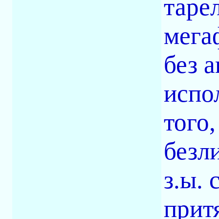
тарел
мега
без 
испо
того
безл
з.ы.
притя