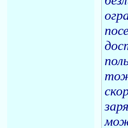
без
огр
пос
дос
пол
тож
ско
зар
мож