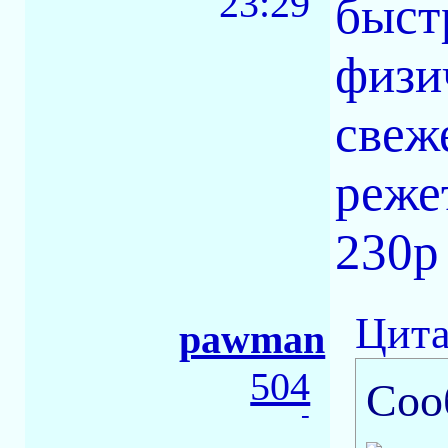
23:29
быст
физи
свеж
реже
230р
Цита
pawman
504
Соо
-