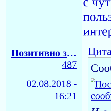
с чу
поль
инте
Цита
Позитивно заряженное тело
487
Соо
-
02.08.2018 -
16:21