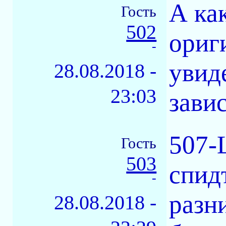
А ка
Гость
502
ориги
-
увид
28.08.2018 -
23:03
завис
507-
Гость
503
спид
-
разн
28.08.2018 -