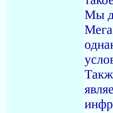
Мы д
Мега
одна
усло
Такж
явля
инфр