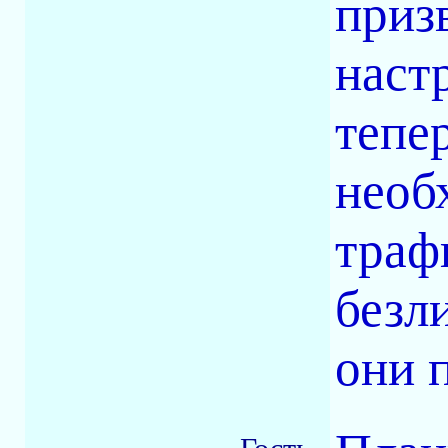
приз
наст
тепе
необ
траф
безл
они 