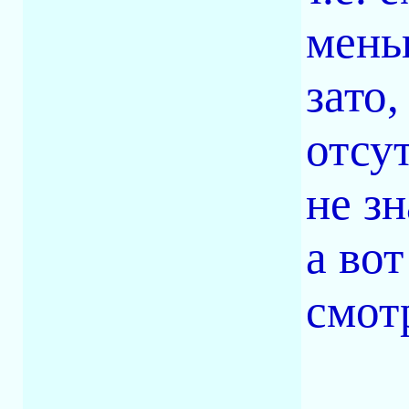
мень
зато
отсу
не зн
а вот
смотр