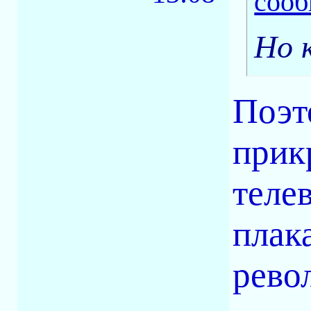
Но 
Поэт
прик
теле
плак
рево