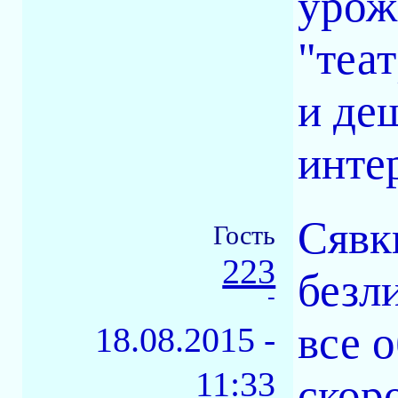
урож
"теа
и де
инте
Сявк
Гость
223
безли
-
все 
18.08.2015 -
11:33
скоро