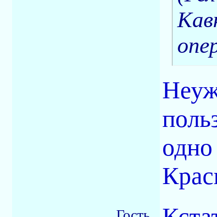
Кав
опе
Неуж
поль
одно
Крас
Кста
Гость