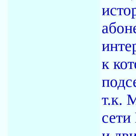
исто
абон
инте
к кот
подс
т.к.
сети
и дв