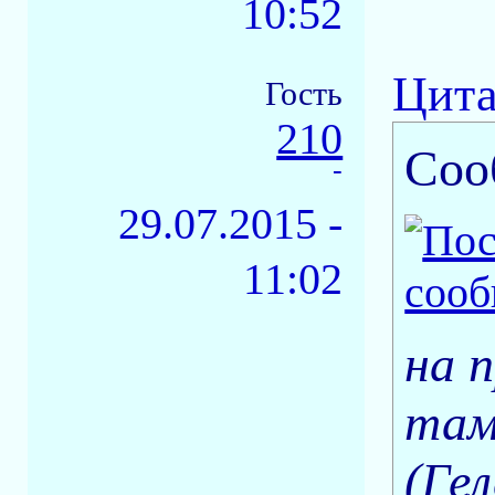
10:52
Цита
Гость
210
Соо
-
29.07.2015 -
11:02
на 
там
(Ге