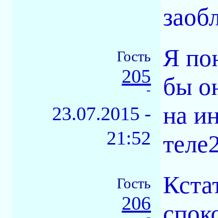
заоб
Я по
Гость
205
бы о
-
на и
23.07.2015 -
21:52
теле
Кста
Гость
206
спок
-