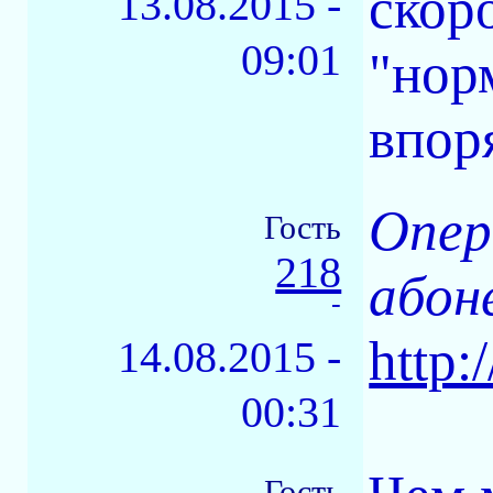
скоро
13.08.2015 -
09:01
"нор
впор
Опер
Гость
218
абон
-
http:
14.08.2015 -
00:31
Гость