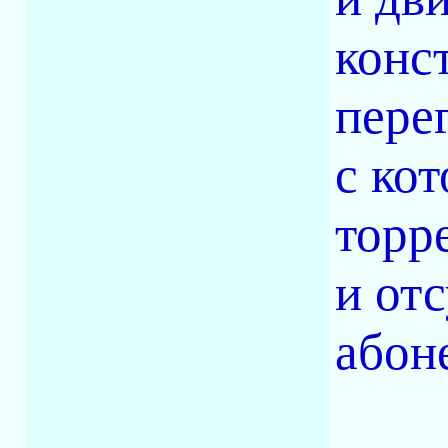
конс
пере
с ко
торр
и от
абон