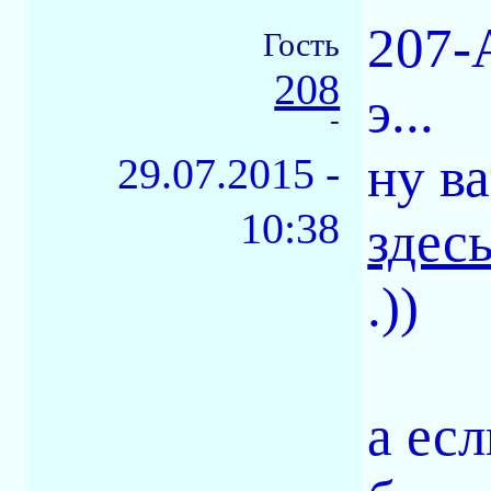
207-
Гость
208
э...
-
ну в
29.07.2015 -
10:38
здес
.))
а есл