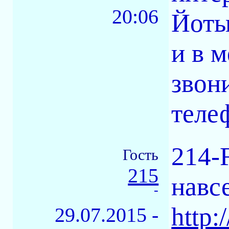
20:06
Йоты
и в 
звони
теле
214-F
Гость
215
навс
-
http:
29.07.2015 -