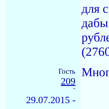
для 
дабы
рубл
(2760
Мног
Гость
209
-
29.07.2015 -