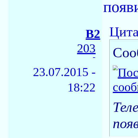
появ
Цита
B2
203
Соо
-
23.07.2015 -
18:22
Тел
поя