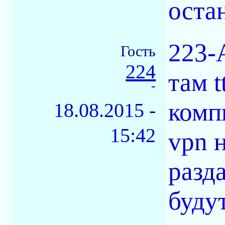
оста
223-A
Гость
224
там 
-
комп
18.08.2015 -
15:42
vpn н
разда
будут