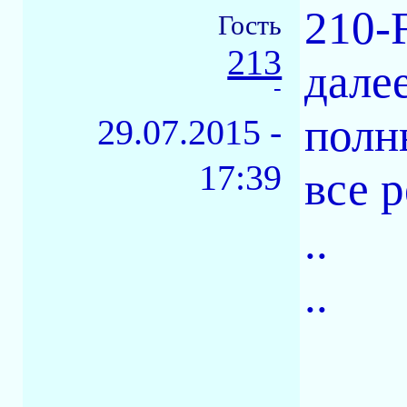
210-
Гость
213
дале
-
полны
29.07.2015 -
17:39
все 
..
..