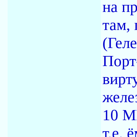
на п
там,
(Гел
Порт
вирт
желе
10 М
т.е. 