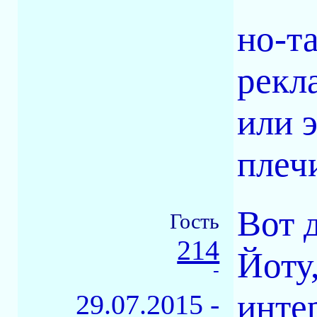
но-та
рекл
или 
плеч
Вот 
Гость
214
Йоту
-
интер
29.07.2015 -