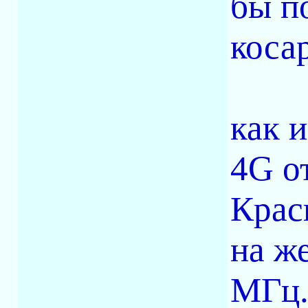
бы по
косар
как 
4G о
Крас
на ж
МГц