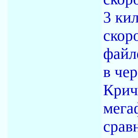
3 ки
скор
файл
в че
Крич
мега
срав