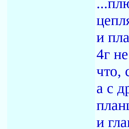
...пл
цепл
и пл
4г не
что, 
а с д
план
и гла