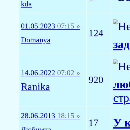
kda
01.05.2023
07:15 »
124
Domanya
зад
14.06.2022
07:02 »
920
лю
Ranika
стр
28.06.2013
18:15 »
У 
17
Любимка