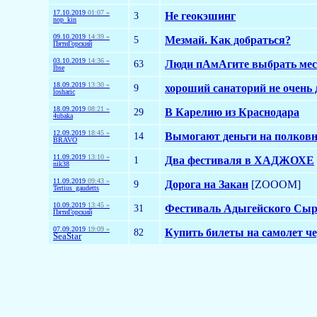
17.10.2019
01:07 »
3
Не геокэшинг
nop_kin
09.10.2019
14:39 »
5
Мезмай. Как добраться?
ПятиГорский
03.10.2019
14:36 »
63
Люди пАмАгите выбрать место
lbse
18.09.2019
13:30 »
9
хороший санаторий не очень 
losharic
18.09.2019
08:21 »
29
В Карелию из Краснодара
4ubaka
12.09.2019
18:45 »
14
Вымогают деньги на полковн
BRAVO
11.09.2019
13:10 »
1
Два фестиваля в ХАДЖОХЕ
nik38
11.09.2019
09:43 »
9
Дорога на Закан
[ZOOOM]
Tertius_gaudetts
10.09.2019
13:45 »
31
Фестиваль Адыгейского Сы
ПятиГорский
07.09.2019
19:09 »
82
Купить билеты на самолет че
SeaStar