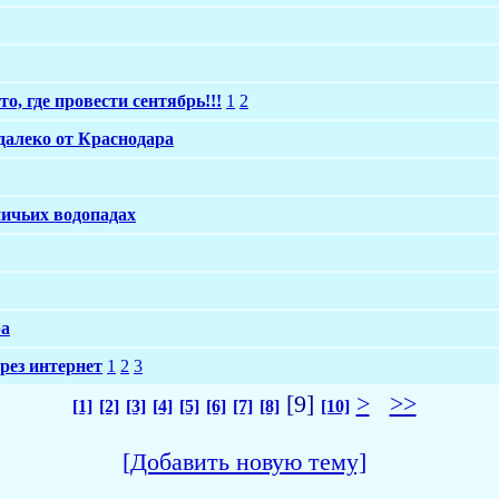
, где провести сентябрь!!!
1
2
далеко от Краснодара
ичьих водопадах
ра
рез интернет
1
2
3
[9]
>
>>
[1]
[2]
[3]
[4]
[5]
[6]
[7]
[8]
[10]
[Добавить новую тему]