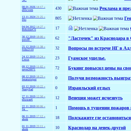
08.01.2026
14:17 »
430
Реклама и пре
dllcom
13.11.2024
21:25 »
805
Ге
Dio
04.04.2012
14:27 »
17
BeholderC6
30.12.2019
18:00 »
62
"Ласточек" из Краснодара в 
proff_
25.12.2019
11:38 »
32
Вопросы по встрече НГ в Ад
Silki2110
24.12.2019
13:24 »
23
Гуамское ущелье.
Lexxx
09.12.2019
11:02 »
72
Букинг повысил цены на сво
never20071
08.12.2019
18:23 »
0
Получи возможность выиграть
lenaturistput
03.12.2019
10:22 »
0
Израильский отдых
NastySad
27.11.2019
12:50 »
12
Венеция может исчезнуть
dizzart
22.11.2019
00:06 »
1
Помощь в тушении пожаров 
Sk__
06.11.2019
17:12 »
18
Подскажите где остановиться
abrek
01.11.2019
23:11 »
10
Краснодар на денек-другой
abrek