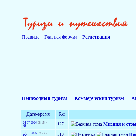
Правила
Главная форума
Регистрация
Пешеходный туризм
Коммерческий туризм
А
Дата-время
Re:
24.07.2026
08:15 »
127
Мнения и отзы
SC
01.04.2026
09:53 »
510
По
SC