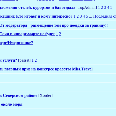
дложения отелей, курортов и баз отдыха
[TopAdmin]
1
2
3
4
5
..
окэшинг. Кто играет и кому интересно?
1
2
3
4
5
...
Последняя с
От модератора - размещение тем про поездки за границу!!
Сочи в январе-марте не будет
1
2
лере/Имеритинке?
и услуги?
[passat]
1
2
 главный приз на конкурсе красоты Miss.Travel
в Северском районе
[Xorder]
 около моря