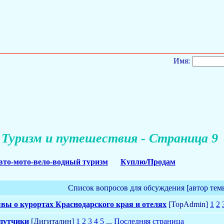
Имя:
Туризм и путешествия - Страница 9
вто-мото-вело-водный туризм
Куплю/Продам
Список вопросов для обсуждения [автор тем
вы о курортах Краснодарского края и отелях
[TopAdmin]
1
2
путчики
[Дигиталин]
1
2
3
4
5
...
Последняя страница