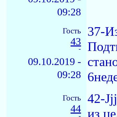
09:28
37-И
Гость
43
Подт
-
стан
09.10.2019 -
09:28
6нед
42-Jj
Гость
44
из ц
-