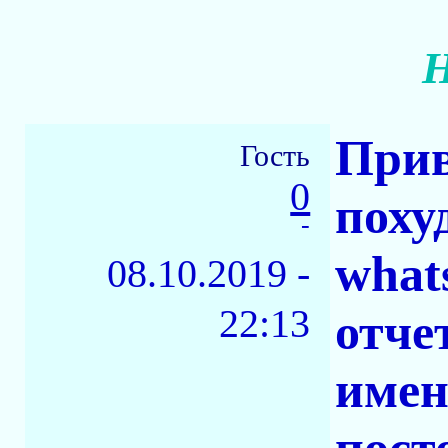
Н
Прив
Гость
0
поху
-
what
08.10.2019 -
22:13
отче
имен