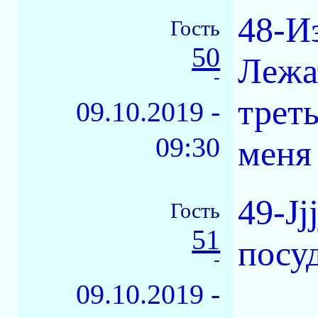
48-Из
Гость
50
Лежат
-
треть
09.10.2019 -
09:30
меня 
49-Jj
Гость
51
посуд
-
09.10.2019 -