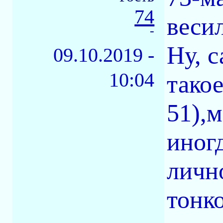
74
веси
-
Ну, 
09.10.2019 -
10:04
такое
51),
иногд
личн
тонко