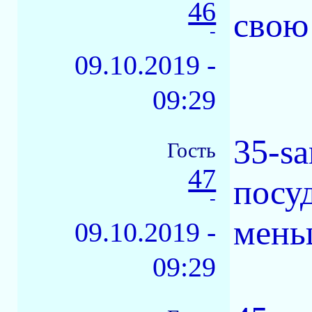
46
свою 
-
09.10.2019 -
09:29
35-s
Гость
47
посу
-
мень
09.10.2019 -
09:29