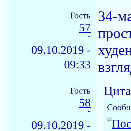
34-м
Гость
57
прост
-
худен
09.10.2019 -
09:33
взгля
Цита
Гость
58
Сообщ
-
09.10.2019 -