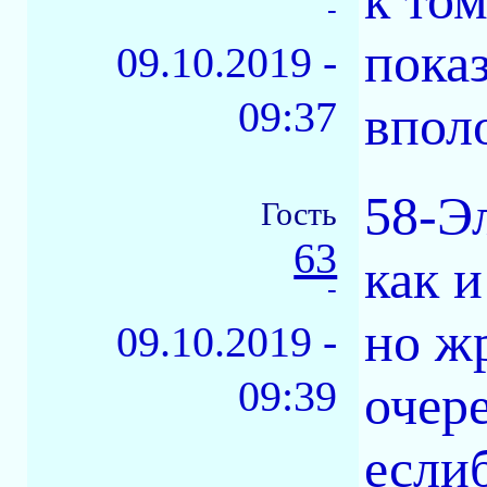
к том
-
пока
09.10.2019 -
09:37
впол
58-Э
Гость
63
как и
-
но ж
09.10.2019 -
09:39
очере
еслиб