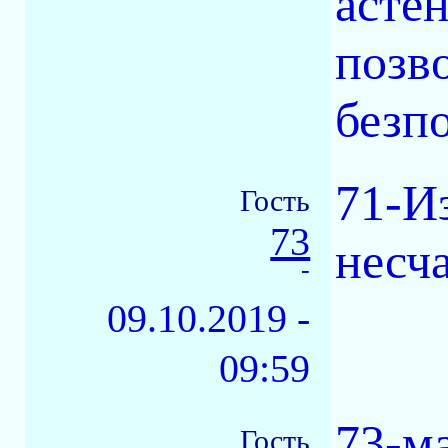
астен
позв
безп
71-И
Гость
73
несч
-
09.10.2019 -
09:59
73-ма
Гость