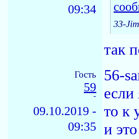
09:34
33-Jim
так 
56-s
Гость
59
если
-
то к 
09.10.2019 -
09:35
и это