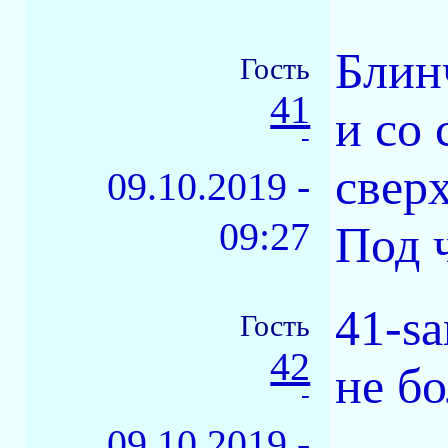
Блинч
Гость
41
и со
-
свер
09.10.2019 -
09:27
Под 
41-s
Гость
42
не б
-
09.10.2019 -