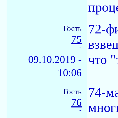
проц
72-фи
Гость
75
взве
-
что "
09.10.2019 -
10:06
74-м
Гость
76
мног
-