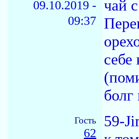
чай с
09.10.2019 -
09:37
Перек
орехо
себе
(пом
болг
59-J
Гость
62