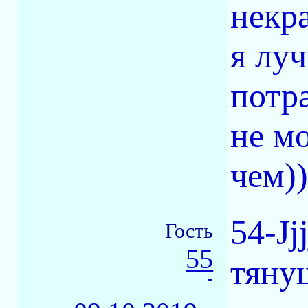
некра
я лу
потра
не м
чем))
54-Jj
Гость
55
тянущ
-