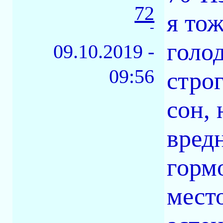
72
я то
-
голод
09.10.2019 -
09:56
стро
сон,
вред
гормо
место