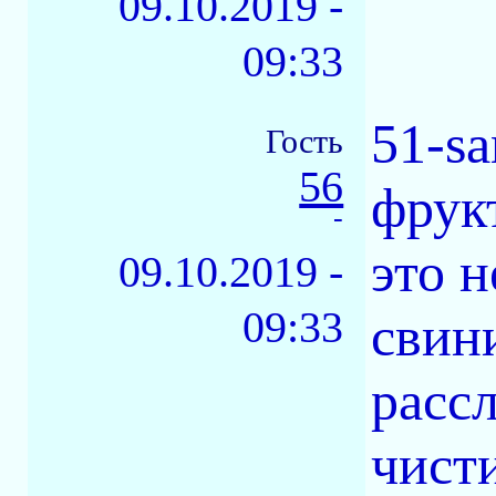
09.10.2019 -
09:33
51-s
Гость
56
фрукт
-
это 
09.10.2019 -
09:33
свин
расс
чист