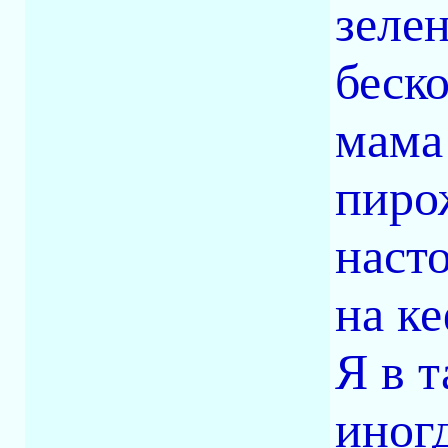
зеле
беск
мама
пиро
насто
на к
Я в т
иног