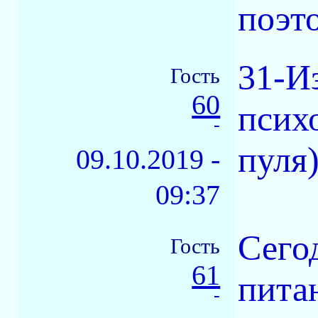
поэт
31-Из
Гость
60
психо
-
пуля
09.10.2019 -
09:37
Сего
Гость
61
питан
-