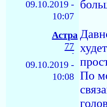
боль
09.10.2019 -
10:07
Давн
Астра
77
худе
-
прост
09.10.2019 -
По м
10:08
связ
голо