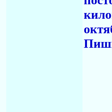
пост
кило
октя
Пиши