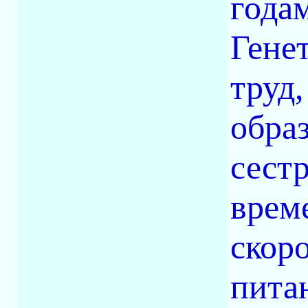
года
Генет
труд
обра
сест
време
скор
питан