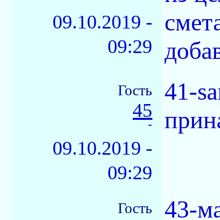
смет
09.10.2019 -
09:29
добав
41-s
Гость
45
прин
-
09.10.2019 -
09:29
43-м
Гость