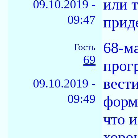
или т
09.10.2019 -
09:47
приде
68-м
Гость
69
прог
-
вести
09.10.2019 -
09:49
форм
что и
хоро