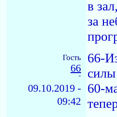
в зал
за н
прог
66-Из
Гость
66
силы 
-
60-м
09.10.2019 -
09:42
тепер