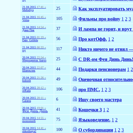
21.04.2015
17:41 »
25
Как эксплуатировать м
Mefodiya
21.04.2015
16:45 »
105
Фильмы про войну
1
2
3
Volna
21.04.2015
14:54 »
37
И лампа не горит, и врут 
Дама Пик
21.04.2015
01:19 »
56
Про котОфф.
1
2
Dale_Gribble
21.04.2015
00:33 »
117
Никто ничего не отнял 
tsy
20.04.2015
22:54 »
25
С DR-ом Фея Динь Динь!!
99процентов Ангел
20.04.2015
22:07 »
44
Подарки пенсионерам
1
2
Шапокляк
20.04.2015
21:26 »
49
Оценочная относительнос
kukush
20.04.2015
20:12 »
106
про ПМС.
1
2
3
otRada
20.04.2015
20:11 »
6
Ищу своего мастера
Galatea
20.04.2015
19:01 »
41
Кошечки 3
1
2
Фея Динь Динь
20.04.2015
14:55 »
75
Языковедение.
1
2
monsieurdi
20.04.2015
14:41 »
100
О субординации
1
2
3
shkodnaya2