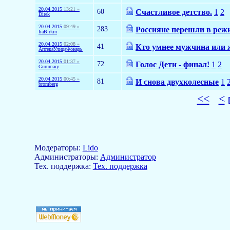
20.04.2015
13:21 »
60
Счастливое детство.
1
2
Direk
20.04.2015
09:49 »
283
Россияне перешли в режи
IraBirkin
20.04.2015
02:08 »
41
Кто умнее мужчина или
АптекаУлицаФонарь
20.04.2015
01:37 »
72
Голос Дети - финал!
1
2
Gurumaiy
20.04.2015
00:45 »
81
И снова двухколесные
1
bromberg
<<
<
Модераторы:
Lido
Aдминистраторы:
Администратор
Тех. поддержка:
Тех. поддержка