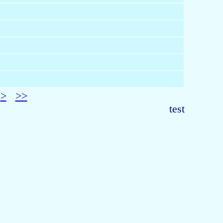
>
>>
test