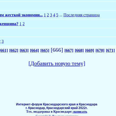
м жесткой экономии...
1
2
3
4
5
...
Последняя страница
 женщина?
1
2
2
3
[666]
[661]
[662]
[663]
[664]
[665]
[667]
[668]
[669]
[670]
[671]
[Добавить новую тему]
Интернет-форум Краснодарского края и Краснодара
г. Краснодар, Краснодарский край 2022г.
Тех. поддержка в Краснодаре:
написать
Copyright ©, Все права защищены