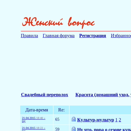
Правила
Главная форума
Регистрация
Избранно
Свадебный переполох
Красота (домашний уход, 
Дата-время
Re:
21.04.2015
18:40 »
65
Культур-мультур
1
2
tsy
21.04.2015
18:22 »
59
Ну что, пора о сезоне ку
tsy