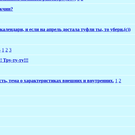
ужчин?
календари, и если на апрель достала туфли ты, то убери.(с))
—
1
2
3
 Тру-ту-ту!!!
ть, тема о характеристиках внешних и внутренних.
1
2