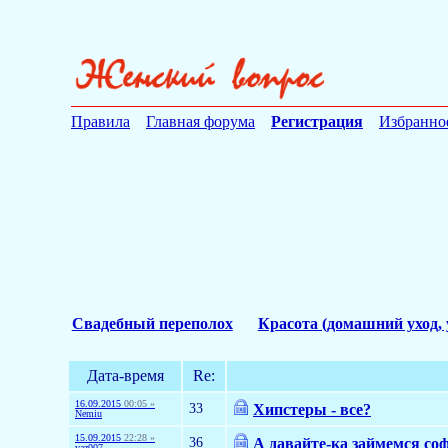
Правила
Главная форума
Регистрация
Избранно
Свадебный переполох
Красота (домашний уход, 
Дата-время
Re:
16.09.2015
00:05 »
33
Хипстеры - все?
Nemiu
15.09.2015
22:28 »
36
А давайте-ка займемся со
vaz007