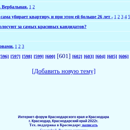
. Вербальная.
1
2
ма убирает квартиру, и при этом ей больше 26 лет -
1
2
3
4
олосуют за самых красивых кандидатов?
овами.
1
2
3
[601]
[596]
[597]
[598]
[599]
[600]
[602]
[603]
[604]
[605]
[606]
[Добавить новую тему]
Интернет-форум Краснодарского края и Краснодара
г. Краснодар, Краснодарский край 2022г.
Тех. поддержка в Краснодаре:
написать
Copyright ©, Все права защищены