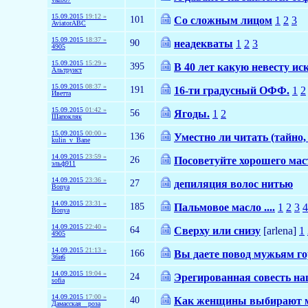
15.09.2015
19:12 »
101
Со сложным лицом
1
2
3
AviatorABC
15.09.2015
18:37 »
90
неадекваты
1
2
3
4905
15.09.2015
15:29 »
395
В 40 лет какую невесту ис
Альтруист
15.09.2015
08:37 »
191
16-ти градусный ОФФ.
1
2
Иветта
15.09.2015
01:42 »
56
Ягоды.
1
2
Шапокляк
15.09.2015
00:00 »
136
Уместно ли читать (тайно,
kulin_v_Bane
14.09.2015
23:59 »
26
Посоветуйте хорошего мас
эльф911
14.09.2015
23:36 »
27
депиляция волос нитью
Bonya
14.09.2015
23:31 »
185
Пальмовое масло ....
1
2
3
4
Bonya
14.09.2015
22:40 »
64
Сверху или снизу
[arlena]
1
4905
14.09.2015
21:13 »
166
Вы даете повод мужьям г
36и6
14.09.2015
19:04 »
24
Эрегированная совесть на
sofia
14.09.2015
17:00 »
40
Как женщины выбирают 
Дамасская__роза