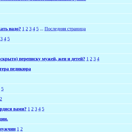
кать надо?
1
2
3
4
5
...
Последняя страница
3
4
5
 скрыто) переписку мужей, жен и детей?
1
2
3
4
тера педикюра
5
2
ордися вами?
1
2
3
4
5
ции.
мужчин
1
2