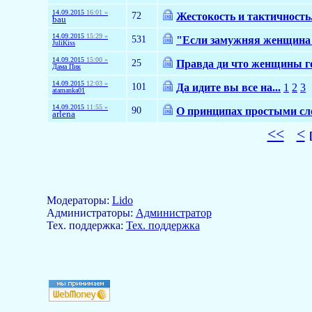
14.09.2015
16:01 »
72
Жестокость и тактичность
bau
14.09.2015
15:29 »
531
"Если замужняя женщина са
JuliKiss
14.09.2015
15:00 »
25
Правда ди что женщины г
Дама Пик
14.09.2015
12:03 »
101
Да идите вы все на...
1
2
3
atamanka01
14.09.2015
11:55 »
90
О принципах простыми сл
arlena
<<
<
Модераторы:
Lido
Aдминистраторы:
Администратор
Тех. поддержка:
Тех. поддержка