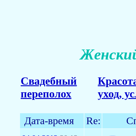
Женский
Свадебный
Красот
переполох
уход, у
Дата-время
Re:
С