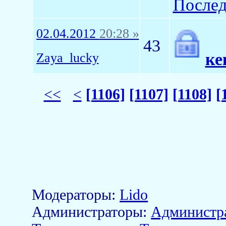
Послед
02.04.2012
20:28 »
43
ке
Zaya_lucky
<<
<
[1106]
[1107]
[1108]
[
Модераторы:
Lido
Aдминистраторы:
Администр