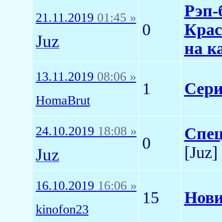
Рэп-
21.11.2019
01:45 »
0
Крас
Juz
на к
13.11.2019
08:06 »
1
Сери
HomaBrut
24.10.2019
18:08 »
Спец
0
[Juz]
Juz
16.10.2019
16:06 »
15
Нови
kinofon23