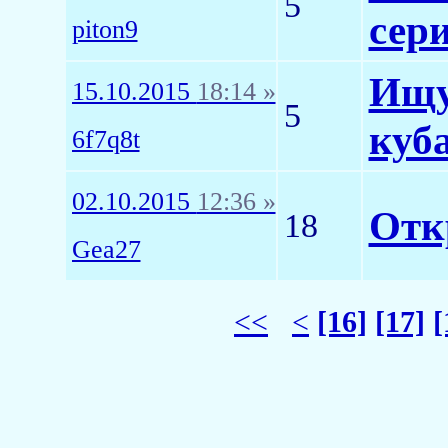
5
сери
piton9
Ищу
15.10.2015
18:14 »
5
куба
6f7q8t
02.10.2015
12:36 »
Отк
18
Gea27
<<
<
[16]
[17]
[