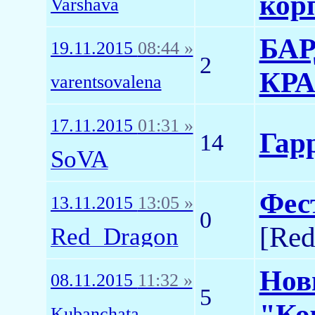
кор
Varshava
БА
19.11.2015
08:44 »
2
КР
varentsovalena
17.11.2015
01:31 »
Гар
14
SoVA
Фес
13.11.2015
13:05 »
0
[Re
Red_Dragon
Нов
08.11.2015
11:32 »
5
"Ко
Kubanchata