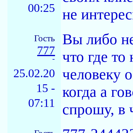
00:25
не интере
Вы либо не
Гость
777
что где то
-
человеку о
25.02.20
15 -
когда а го
07:11
спрошу, в 