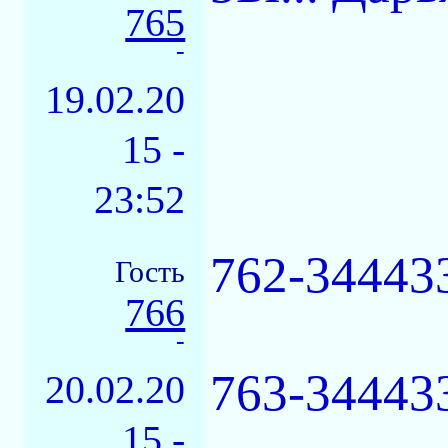
765
-
19.02.20
15 -
23:52
762-34443
Гость
766
-
763-34443
20.02.20
15 -