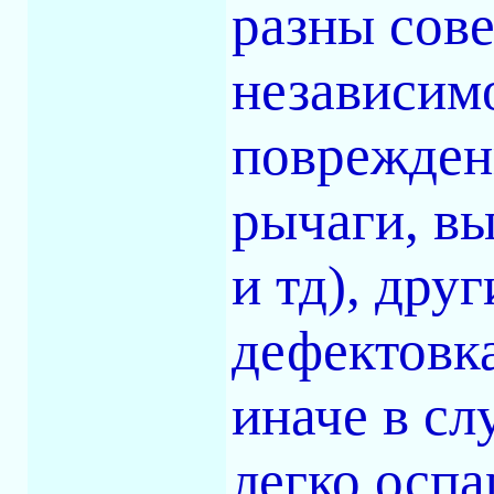
разны сове
независимо
поврежден
рычаги, вы
и тд), дру
дефектовк
иначе в сл
легко оспа