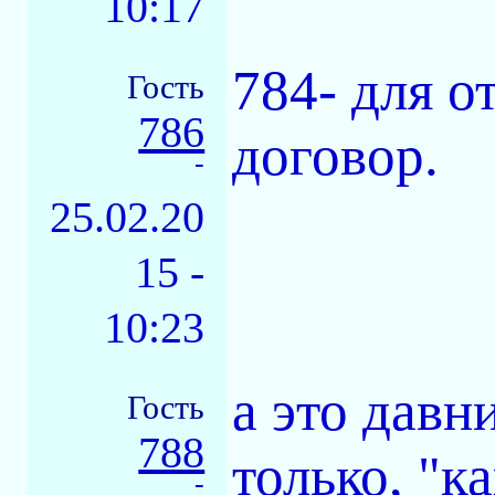
10:17
784- для о
Гость
786
договор.
-
25.02.20
15 -
10:23
а это давн
Гость
788
только, "к
-