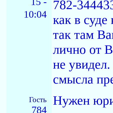
15 -
782-34443
10:04
как в суде
так там Ва
лично от В
не увидел.
смысла пр
Нужен юри
Гость
784