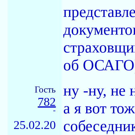
представл
документо
страховщик
об ОСАГО
ну -ну, не
Гость
782
а я вот то
-
собеседник
25.02.20