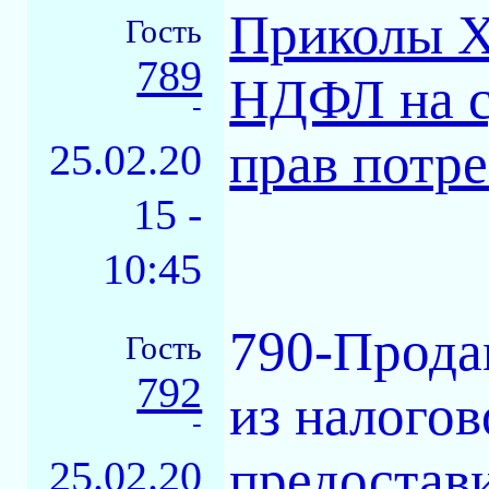
Приколы Хо
Гость
789
НДФЛ на с
-
прав потре
25.02.20
15 -
10:45
790-Прода
Гость
792
из налогов
-
предостав
25.02.20