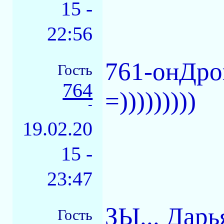
15 -
22:56
761-онДро
Гость
764
=)))))))))
-
19.02.20
15 -
23:47
ЗЫ... Дар
Гость