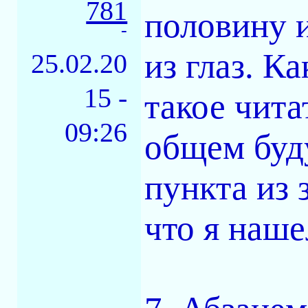
781
половину и
-
из глаз. 
25.02.20
15 -
такое чита
09:26
общем буд
пункта из 
что я наше