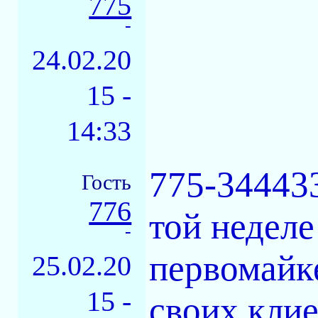
775
-
24.02.20
15 -
14:33
775-344433
Гость
776
той неделе
-
первомайке.
25.02.20
15 -
своих кли