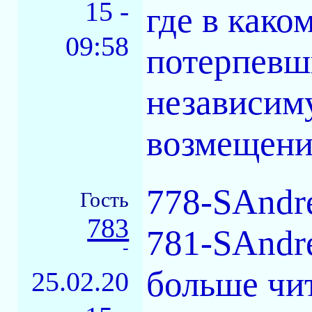
15 -
где в како
09:58
потерпевш
независим
возмещения
778-SAndr
Гость
783
781-SAndre
-
больше чит
25.02.20