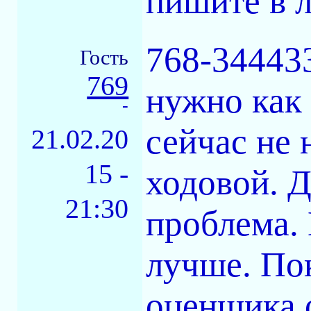
пишите в 
768-344433
Гость
769
нужно как 
-
сейчас не 
21.02.20
15 -
ходовой. Д
21:30
проблема.
лучше. По
оценщика о