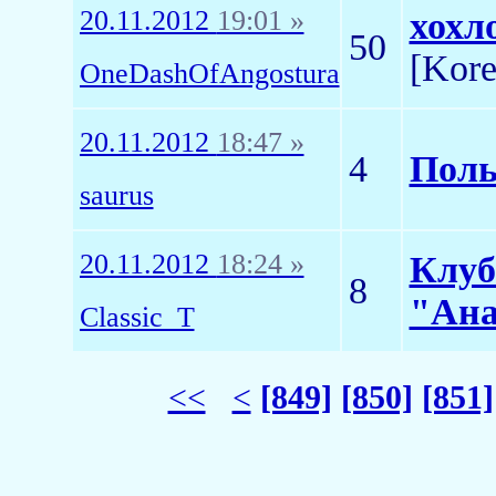
20.11.2012
19:01 »
хохл
50
[Kore
OneDashOfAngostura
20.11.2012
18:47 »
4
Поль
saurus
20.11.2012
18:24 »
Клуб
8
"Ана
Classic_T
<<
<
[849]
[850]
[851]