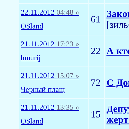
22.11.2012
04:48 »
Зако
61
[зил
OSland
21.11.2012
17:23 »
22
А кт
hmurij
21.11.2012
15:07 »
72
C До
Черный плащ
21.11.2012
13:35 »
Депу
15
жерт
OSland