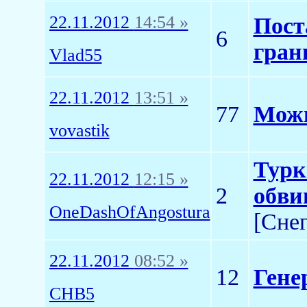
22.11.2012
14:54 »
Пост
6
гран
Vlad55
22.11.2012
13:51 »
77
Можн
vovastik
Турк
22.11.2012
12:15 »
2
обви
OneDashOfAngostura
[Снег
22.11.2012
08:52 »
12
Гене
СНВ5