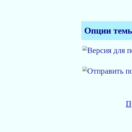
Опции тем
П