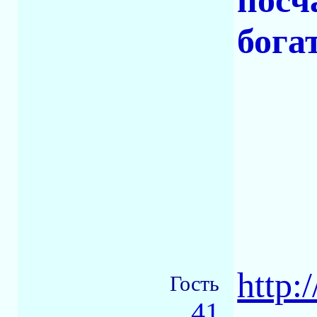
посч
бога
http:
Гость
41