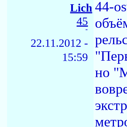
44-o
Lich
45
объё
-
рельс
22.11.2012 -
"Пер
15:59
но "М
вовр
экст
метр