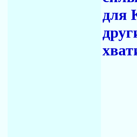
для 
друг
хват