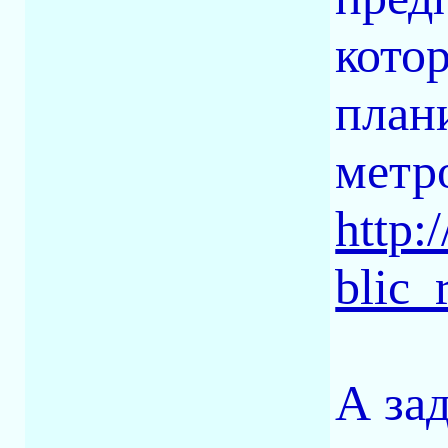
кото
плани
метр
http:
blic_
А зад