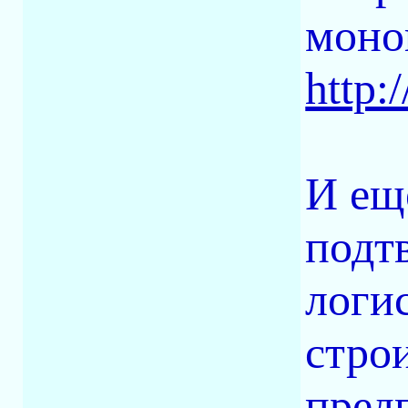
моно
http:
И ещ
подт
логи
стро
пред