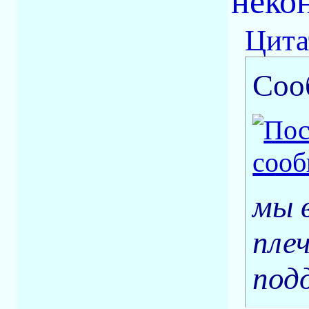
неко
Цита
Соо
мы 
пле
под