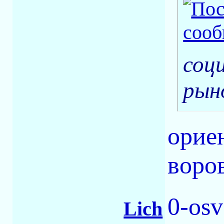
соц
рын
орие
воро
0-osv
Lich