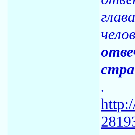
глав
чело
отве
стра
.
http:
2819