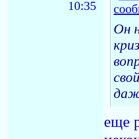
10:35
Он 
кри
воп
сво
даж
еще 