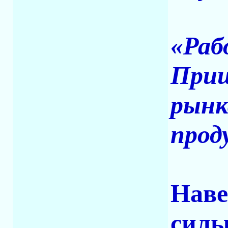
«Раб
Приш
рынк
прод
Наве
силы