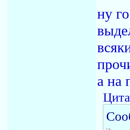
ну г
выде
всяк
проч
а на 
Цита
Соо