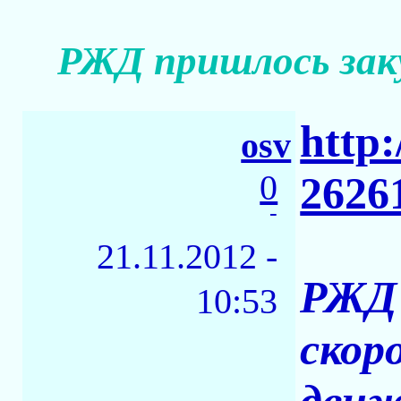
РЖД пришлось заку
http:
osv
0
2626
-
21.11.2012 -
РЖД 
10:53
скор