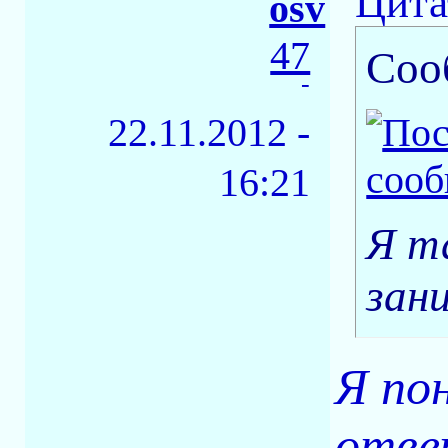
Цита
osv
47
Соо
-
22.11.2012 -
16:21
Я т
зан
Я по
отве