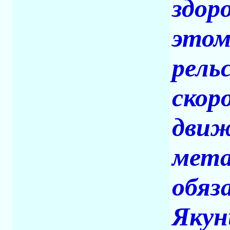
здор
этом
рель
скор
движ
мета
обяз
Якун