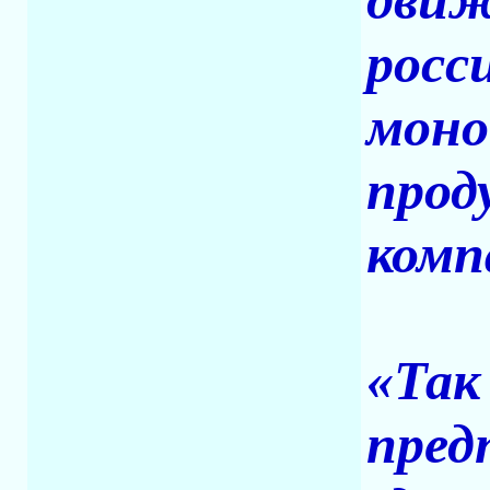
движ
росс
моно
прод
комп
«Так
пред