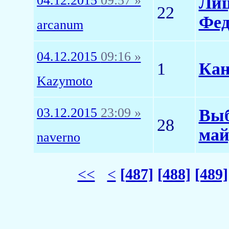
04.12.2015
09:57 »
Лиц
22
Фед
arcanum
04.12.2015
09:16 »
1
Кан
Kazymoto
03.12.2015
23:09 »
Выб
28
май
naverno
<<
<
[487]
[488]
[489]