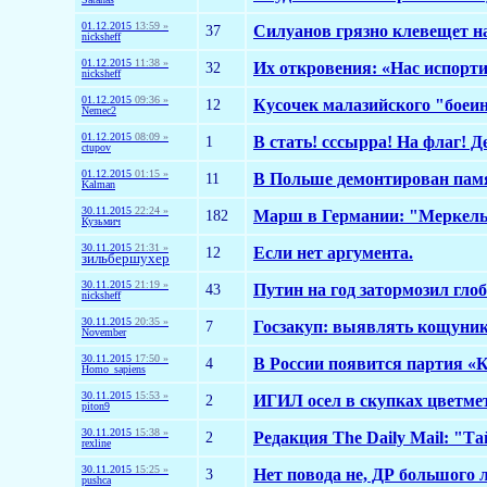
01.12.2015
13:59 »
37
Силуанов грязно клевещет н
nicksheff
01.12.2015
11:38 »
32
Их откровения: «Нас испорти
nicksheff
01.12.2015
09:36 »
12
Кусочек малазийского "боеин
Nemec2
01.12.2015
08:09 »
1
В стать! сссырра! На флаг!
ctupov
01.12.2015
01:15 »
11
В Польше демонтирован памя
Kalman
30.11.2015
22:24 »
182
Марш в Германии: "Меркель 
Кузьмич
30.11.2015
21:31 »
12
Если нет аргумента.
зильбершухер
30.11.2015
21:19 »
43
Путин на год затормозил гло
nicksheff
30.11.2015
20:35 »
7
Госзакуп: выявлять кощунико
November
30.11.2015
17:50 »
4
В России появится партия «
Homo_sapiens
30.11.2015
15:53 »
2
ИГИЛ осел в скупках цветме
piton9
30.11.2015
15:38 »
2
Редакция The Daily Mail: "Та
rexline
30.11.2015
15:25 »
3
Нет повода не, ДР большого
pushca