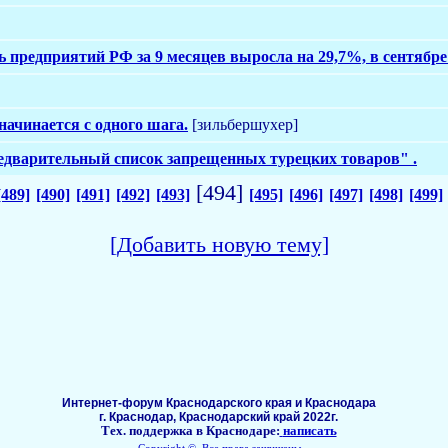
редприятий РФ за 9 месяцев выросла на 29,7%, в сентябре - в
начинается с одного шага.
[зильбершухер]
едварительный список запрещенных турецких товаров" .
[494]
[489]
[490]
[491]
[492]
[493]
[495]
[496]
[497]
[498]
[499]
[Добавить новую тему]
Интернет-форум Краснодарского края и Краснодара
г. Краснодар, Краснодарский край 2022г.
Тех. поддержка в Краснодаре:
написать
Copyright ©, Все права защищены