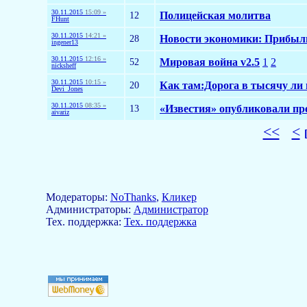
30.11.2015
15:09 »
12
Полицейская молитва
FHunt
30.11.2015
14:21 »
28
Новости экономики: Прибыль п
ingener13
30.11.2015
12:16 »
52
Мировая война v2.5
1
2
nicksheff
30.11.2015
10:15 »
20
Как там:Дорога в тысячу ли 
Devi_Jones
30.11.2015
08:35 »
13
«Известия» опубликовали пр
aivariz
<<
<
Модераторы:
NoThanks
,
Кликер
Aдминистраторы:
Администратор
Тех. поддержка:
Тех. поддержка