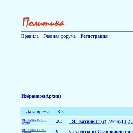
Правила
Главная форума
Регистрация
Избранное(Архив)
Дата-время
Re:
01.12.2015
16:37 »
203
"Я - ватник !" (с)
[Winny]
1
2
aivariz
01.12.2015
14:30 »
0
Студенты из Ставрополя полу
Satanas