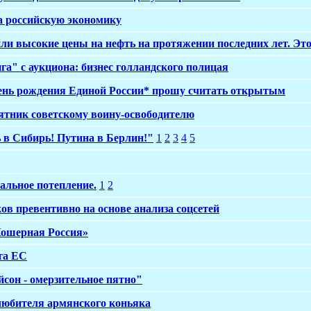
а российскую экономику
ли высокие цены на нефть на протяжении последних лет. Эт
га" с аукциона: бизнес голландского полицая
 День рождения Единой России* прошу считать открытым
тник советскому воину-освободителю
в Сибирь! Путина в Берлин!"
1
2
3
4
5
бальное потепление.
1
2
в превентивно на основе анализа соцсетей
Кошерная Россия»
та ЕС
йсон - омерзительное пятно"
 любителя армянского коньяка