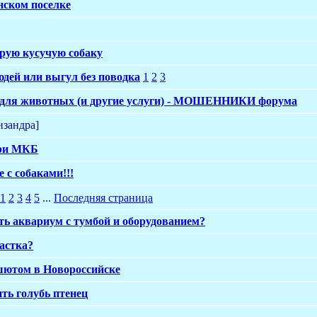
нском поселке
рую кусучую собаку
юдей или выгул без поводка
1
2
3
ь для животных (и другие услуги) - МОШЕННИКИ форума
зандра]
при МКБ
 с собаками!!!
1
2
3
4
5
...
Последняя страница
ть аквариум с тумбой и оборудованием?
астка?
шютом в Новороссийске
ть голубь птенец