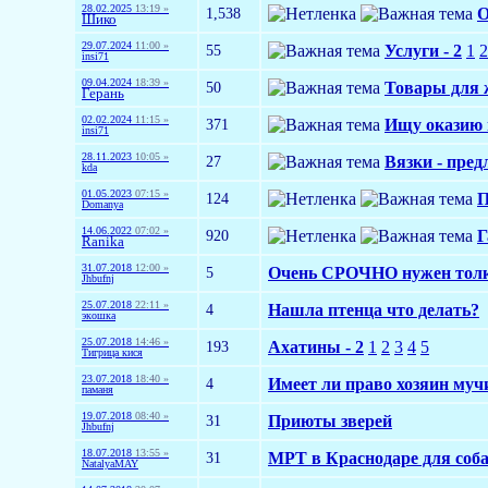
28.02.2025
13:19 »
1,538
О
Шико
29.07.2024
11:00 »
55
Услуги - 2
1
2
insi71
09.04.2024
18:39 »
50
Товары для 
Герань
02.02.2024
11:15 »
371
Ищу оказию и
insi71
28.11.2023
10:05 »
27
Вязки - пред
kda
01.05.2023
07:15 »
124
П
Domanya
14.06.2022
07:02 »
920
Г
Ranika
31.07.2018
12:00 »
5
Очень СРОЧНО нужен тол
Jhbufnj
25.07.2018
22:11 »
4
Нашла птенца что делать?
экошка
25.07.2018
14:46 »
193
Ахатины - 2
1
2
3
4
5
Тигрица кися
23.07.2018
18:40 »
4
Имеет ли право хозяин муч
паманя
19.07.2018
08:40 »
31
Приюты зверей
Jhbufnj
18.07.2018
13:55 »
31
МРТ в Краснодаре для соб
NatalyaMAY