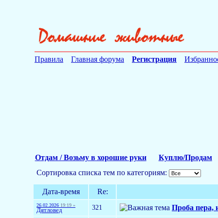
Правила
Главная форума
Регистрация
Избранно
Отдам / Возьму в хорошие руки
Куплю/Продам
Сортировка списка тем по категориям:
Дата-время
Re:
26.02.2026
19:19 »
321
Проба пера, 
Дятловед