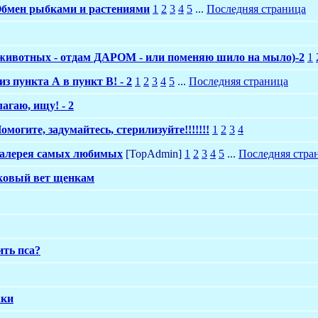
бмен рыбками и растениями
1
2
3
4
5
...
Последняя страница
животных - отдам ДАРОМ - или поменяю шило на мыло)-2
1
з пункта А в пункт В! - 2
1
2
3
4
5
...
Последняя страница
лагаю, ищу! - 2
омогите, задумайтесь, стерилизуйте!!!!!!!
1
2
3
4
алерея самых любимых
[TopAdmin]
1
2
3
4
5
...
Последняя стра
ковый вет щенкам
ить пса?
аки