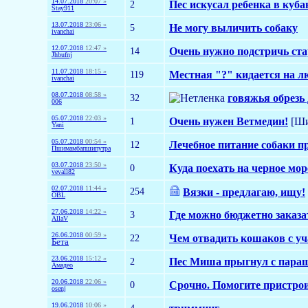
14.07.2018
20:07 »
2
Пес искусал ребенка в куба
Stay911
13.07.2018
23:06 »
5
Не могу выличить собаку
ivanchai
12.07.2018
12:47 »
14
Очень нужно подстричь ста
Jhbufnj
11.07.2018
18:15 »
119
Местная "?" кидается на л
ivanchai
08.07.2018
08:58 »
32
говяжья обрез
006
05.07.2018
22:03 »
1
Очень нужен Ветмедин!
[Ши
Yani
05.07.2018
00:54 »
12
Лечебное питание собаки 
Пшимамбапшипутра
03.07.2018
23:50 »
0
Куда поехать на черное море
vevall82
02.07.2018
11:44 »
254
Вязки - предлагаю, ищу!
OBL
27.06.2018
14:22 »
3
Где можно бюджетно заказа
AllaV
26.06.2018
00:59 »
22
Чем отвадить кошаков с уч
Бета
23.06.2018
15:12 »
2
Пес Миша прыгнул с пара
Амадео
20.06.2018
22:06 »
0
Срочно. Помогите пристрои
osenj
19.06.2018
10:06 »
4