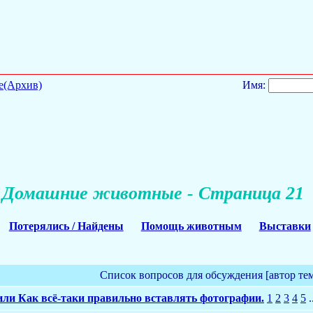
е(Архив)
Имя:
Домашние животные - Страница 21
Потерялись / Найдены
Помощь животным
Выставки
Список вопросов для обсуждения [автор те
или Как всё-таки правильно вставлять фотографии.
1
2
3
4
5
.