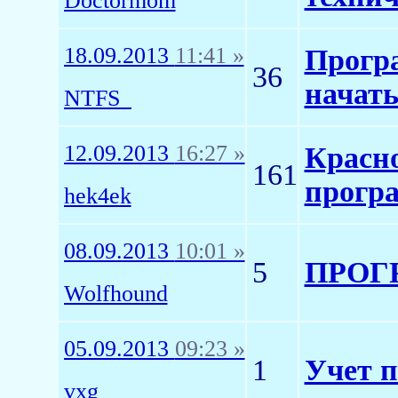
Doctormom
18.09.2013
11:41 »
Програ
36
начат
NTFS_
12.09.2013
16:27 »
Красно
161
прогр
hek4ek
08.09.2013
10:01 »
5
ПРОГ
Wolfhound
05.09.2013
09:23 »
1
Учет п
vxg