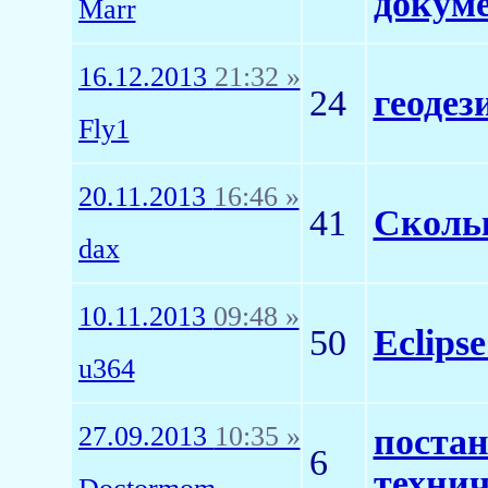
докум
Marr
16.12.2013
21:32 »
24
геодез
Fly1
20.11.2013
16:46 »
41
Сколь
dax
10.11.2013
09:48 »
50
Eclips
u364
27.09.2013
10:35 »
постан
6
технич