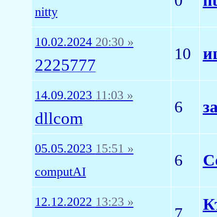
0
h
nitty
10.02.2024
20:30 »
10
и
2225777
14.09.2023
11:03 »
6
з
dllcom
05.05.2023
15:51 »
6
C
computAI
12.12.2022
13:23 »
К
7