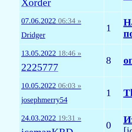
Xorder
07.06.2022
06:34 »
Н
1
п
Dridger
13.05.2022
18:46 »
8
о
2225777
10.05.2022
06:03 »
1
T
josephmerry54
24.03.2022
19:31 »
И
0
[