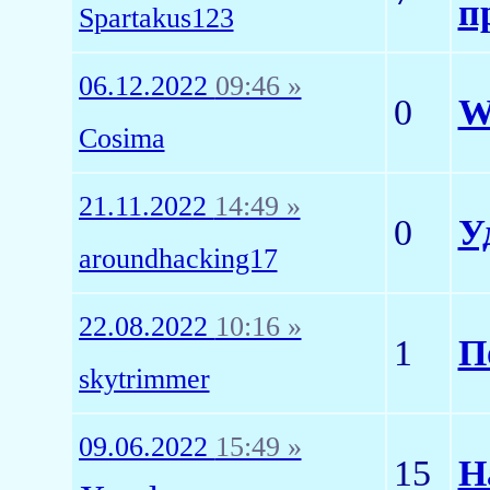
п
Spartakus123
06.12.2022
09:46 »
0
W
Cosima
21.11.2022
14:49 »
0
У
aroundhacking17
22.08.2022
10:16 »
1
П
skytrimmer
09.06.2022
15:49 »
15
Н