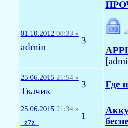
ПРО
01.10.2012
08:33 »
3
admin
APPL
[admi
25.06.2015
21:54 »
3
Где 
Ткачик
25.06.2015
21:34 »
Акку
1
бесп
_z7z_