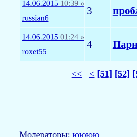
14.06.2015
10:39 »
3
проб
russian6
14.06.2015
01:24 »
4
Парн
roxet55
<<
<
[51]
[52]
[
Модераторы:
юююю