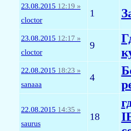
23.08.2015
12:19 »
З
1
cloctor
Г
23.08.2015
12:17 »
9
к
cloctor
Б
22.08.2015
18:23 »
4
р
sanaaa
г
22.08.2015
14:35 »
I
18
saurus
c