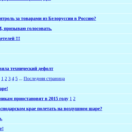
нтроль за товарами из Белоруссии в Россию?
 призываю голосовать.
етелей !!!
ила технический дефолт
1
2
3
4
5
...
Последняя страница
аре!
икам приостановят в 2015 году
1
2
снодарском крае полетать на воздушном шаре?
ю.
т!