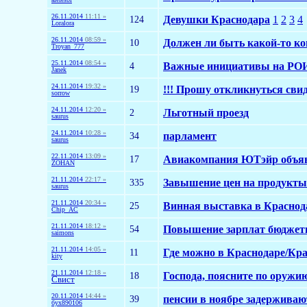
26.11.2014
11:11 »
124
Девушки Краснодара
1
2
3
4
Loralora
26.11.2014
08:59 »
10
Должен ли быть какой-то ко
Troyan_777
25.11.2014
08:54 »
4
Важные инициативы на РОИ,
Janek
24.11.2014
19:32 »
19
!!! Прошу откликнуться свид
sorrow
24.11.2014
12:20 »
2
Льготный проезд
saurus
24.11.2014
10:28 »
34
парламент
saurus
22.11.2014
13:09 »
17
Авиакомпания ЮТэйр объяв
ZOHAN
21.11.2014
22:17 »
335
Завышение цен на продукты
saurus
21.11.2014
20:34 »
25
Винная выставка в Краснод
Chip_AC
21.11.2014
18:12 »
54
Повышение зарплат бюджетн
saimons
21.11.2014
14:05 »
11
Где можно в Краснодаре/Кра
kity
21.11.2014
12:18 »
18
Господа, поясните по оружи
Свист
20.11.2014
14:44 »
39
пенсии в ноябре задерживаю
бух890106