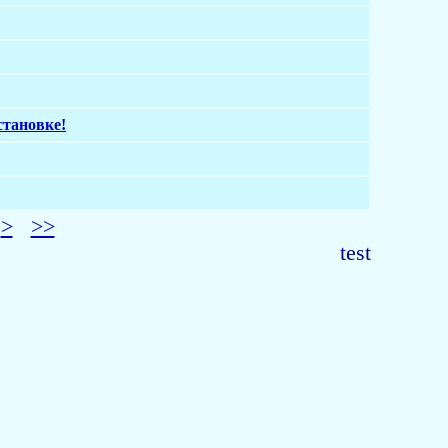
становке!
>
>>
test