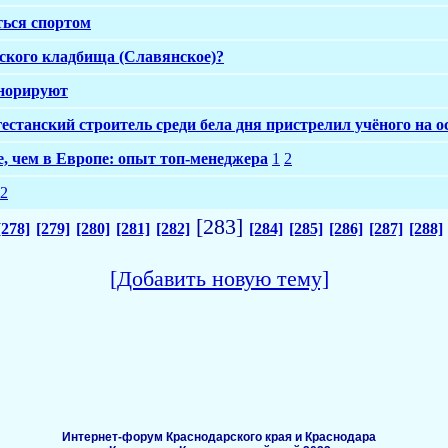
ться спортом
рского кладбища (Славянское)?
гнорируют
естанский строитель среди бела дня пристрелил учёного на о
, чем в Европе: опыт топ-менеджера
1
2
2
[283]
[278]
[279]
[280]
[281]
[282]
[284]
[285]
[286]
[287]
[288]
[Добавить новую тему]
Интернет-форум Краснодарского края и Краснодара