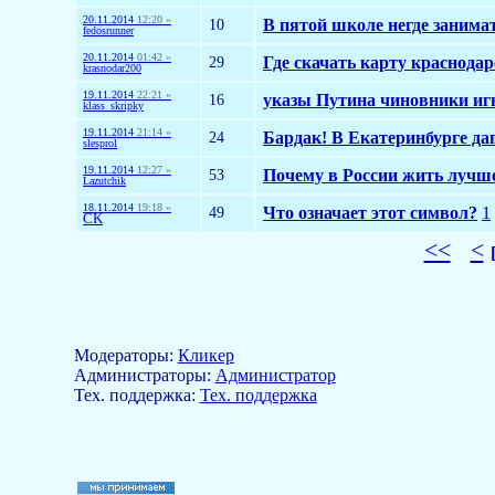
20.11.2014
12:20 »
10
В пятой школе негде занима
fedosrunner
20.11.2014
01:42 »
29
Где скачать карту краснода
krasnodar200
19.11.2014
22:21 »
16
указы Путина чиновники и
klass_skripky
19.11.2014
21:14 »
24
Бардак! В Екатеринбурге даг
slesprol
19.11.2014
12:27 »
53
Почему в России жить лучше
Lazutchik
18.11.2014
19:18 »
49
Что означает этот символ?
1
CK
<<
<
Модераторы:
Кликер
Aдминистраторы:
Администратор
Тех. поддержка:
Тех. поддержка