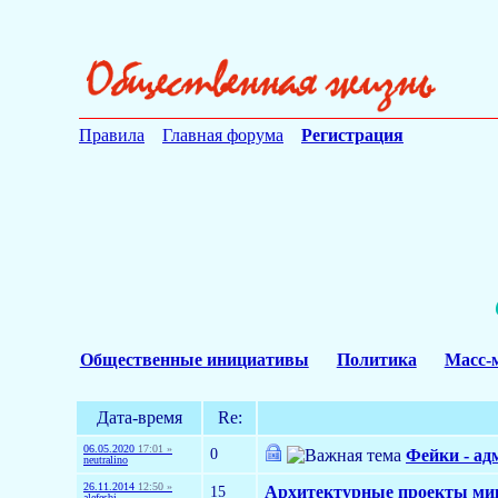
Правила
Главная форума
Регистрация
Общественные инициативы
Политика
Масс-
Дата-время
Re:
06.05.2020
17:01 »
0
Фейки - ад
neutralino
26.11.2014
12:50 »
15
Архитектурные проекты ми
alefesbi