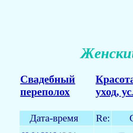
Женский
Свадебный
Красот
переполох
уход, у
Дата-время
Re: