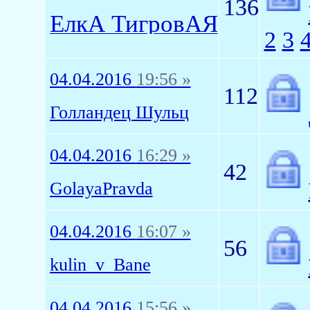
136
ЁлкА ТигровАЯ
2
3
04.04.2016
19:56 »
112
Голландец Шульц
04.04.2016
16:29 »
42
GolayaPravda
04.04.2016
16:07 »
56
kulin_v_Bane
04.04.2016
15:56 »