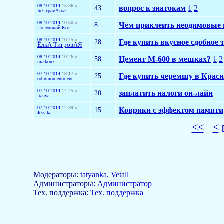
08.10.2014
15:36 »
43
вопрос к знатокам
1
2
БеСграмАтная
08.10.2014
10:50 »
8
Чем приклеить неодимовые
Полудикий Кот
08.10.2014
10:45 »
28
Где купить вкусное сдобное 
ЁлкА ТигровАЯ
08.10.2014
10:26 »
58
Цемент М-600 в мешках?
1
2
markonx
07.10.2014
18:17 »
25
Где купить черемшу в Красн
odinmomentment
07.10.2014
14:25 »
20
заплатить налоги он-лайн
franya
07.10.2014
12:39 »
15
Коврики с эффектом памяти
Jessika
<<
<
Модераторы:
tatyanka
,
Vetall
Aдминистраторы:
Администратор
Тех. поддержка:
Тех. поддержка