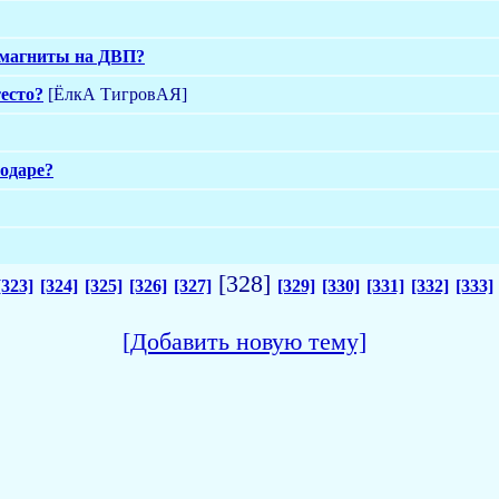
 магниты на ДВП?
тесто?
[ЁлкА ТигровАЯ]
одаре?
[328]
[323]
[324]
[325]
[326]
[327]
[329]
[330]
[331]
[332]
[333]
[Добавить новую тему]