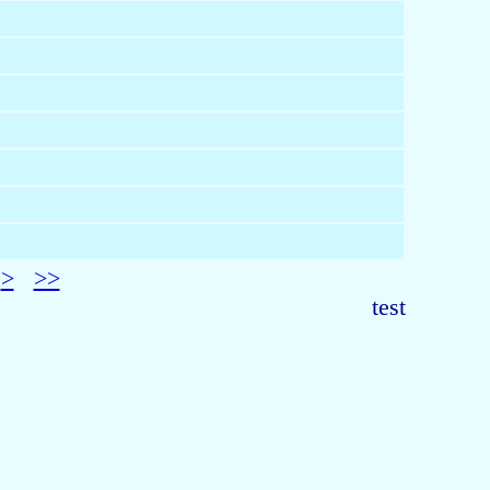
>
>>
test