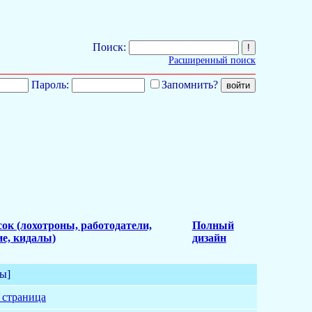
Поиск:
Расширенный поиск
Пароль:
Запомнить?
ок (лохотроны, работодатели,
Полный
е, кидалы)
дизайн
ы]
 страница