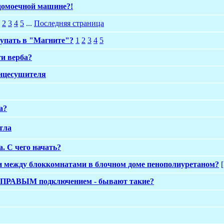
домоечной машине?!
2
3
4
5
...
Последняя страница
купать в "Магните"?
1
2
3
4
5
ти верба?
енцесушителя
а?
тла
. С чего начать?
и между блоккомнатами в блочном доме пенополиуретаном?
[
с ПРАВЫМ подключением - бывают такие?