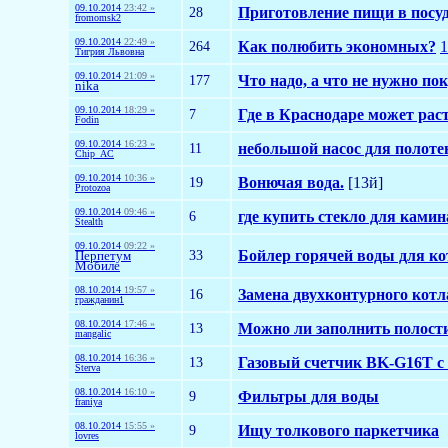
09.10.2014
23:42 »
28
Приготовление пищи в посу
fromomsk2
09.10.2014
22:49 »
264
Как полюбить экономных?
1
Тигрия Львовна
09.10.2014
21:09 »
177
Что надо, а что не нужно по
nika
09.10.2014
18:29 »
7
Где в Краснодаре может рас
Fodin
09.10.2014
16:23 »
11
небольшой насос для полот
Chip_AC
09.10.2014
10:36 »
19
Вонючая вода.
[13й]
Protozoa
09.10.2014
09:46 »
6
где купить стекло для камин
Stealth
09.10.2014
09:22 »
33
Бойлер горячей воды для ко
Перпетум
Мобиле
08.10.2014
19:57 »
16
Замена двухконтурного котла
гражданин1
08.10.2014
17:46 »
13
Можно ли заполнить полост
mangalic
08.10.2014
16:36 »
13
Газовый счетчик BK-G16T 
Sterva
08.10.2014
16:10 »
9
Фильтры для воды
franiya
08.10.2014
15:55 »
9
Ищу толкового паркетчика
lovres