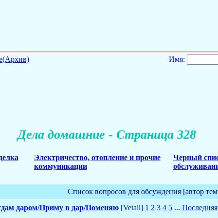
е(Архив)
Имя:
Дела домашние - Страница 328
делка
Электричество, отопление и прочие
Черный спис
коммуникации
обслуживани
Список вопросов для обсуждения [автор тем
дам даром/Приму в дар/Поменяю
[Vetall]
1
2
3
4
5
...
Последняя