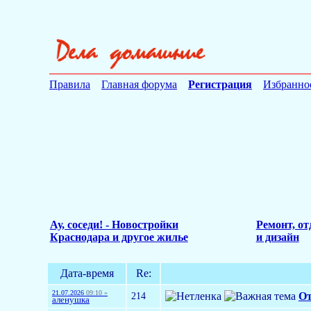
Правила
Главная форума
Регистрация
Избранно
Ау, соседи! - Новостройки
Ремонт, от
Краснодара и другое жилье
и дизайн
Дата-время
Re:
21.07.2026
09:10 »
214
От
аленушка