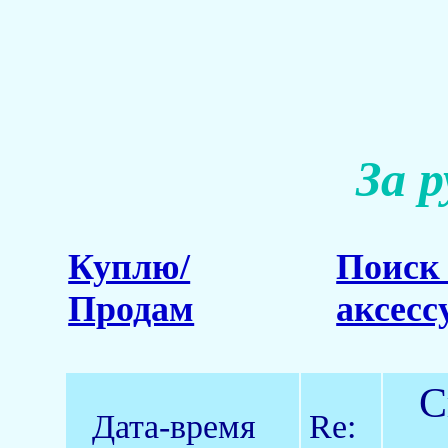
За 
Куплю/
Поиск 
Продам
аксесс
С
Дата-время
Re: