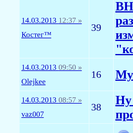
ВН
ра
14.03.2013
12:37 »
39
из
Костег™
"к
14.03.2013
09:50 »
Му
16
Olejkee
Ну
14.03.2013
08:57 »
38
пр
vaz007