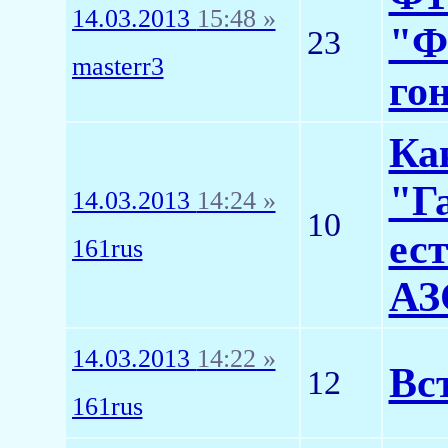
14.03.2013
15:48 »
"Ф
23
masterr3
го
Ка
"Г
14.03.2013
14:24 »
10
ес
161rus
АЗ
14.03.2013
14:22 »
Вс
12
161rus