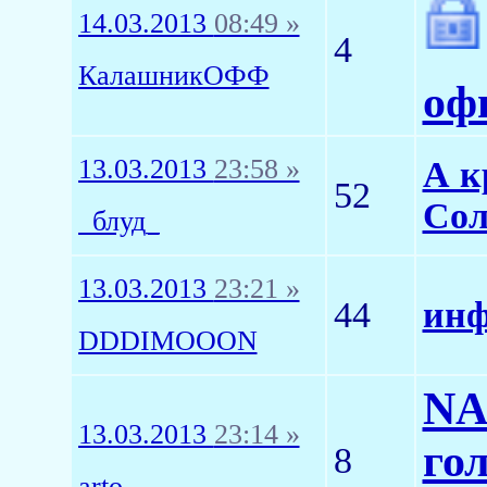
14.03.2013
08:49 »
4
КалашникОФФ
оф
13.03.2013
23:58 »
А к
52
Сол
_блуд_
13.03.2013
23:21 »
44
инф
DDDIMOOON
NA
13.03.2013
23:14 »
го
8
arto