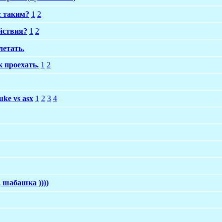
с таким?
1
2
ействия?
1
2
летать.
 проехать.
1
2
ke vs asx
1
2
3
4
 шабашка ))))