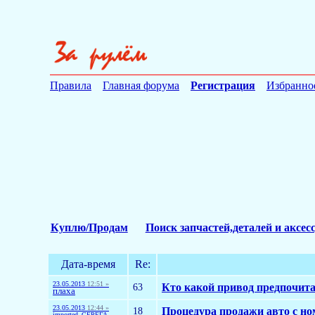
Правила
Главная форума
Регистрация
Избранно
Куплю/Продам
Поиск запчастей,деталей и аксес
Дата-время
Re:
23.05.2013
12:51 »
63
Кто какой привод предпочита
плаха
23.05.2013
12:44 »
18
Процедура продажи авто с но
imported_СЕРЕГА