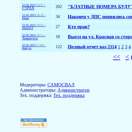
22.05.2013
18:37 »
202
"БЛАТНЫЕ НОМЕРА БУДУТ О
CTPAX
22.05.2013
18:29 »
34
Наконец у ДПС появились со
Ethan
22.05.2013
18:22 »
27
Кто прав?
MobilGT
22.05.2013
18:11 »
18
Выезд на ул. Красная со сто
Зампотех
22.05.2013
17:09 »
122
Полный отчет ваз 2114
1
2
3
4
Kaktyss
<<
<
Модераторы:
САМОСВАЛ
Aдминистраторы:
Администратор
Тех. поддержка:
Тех. поддержка