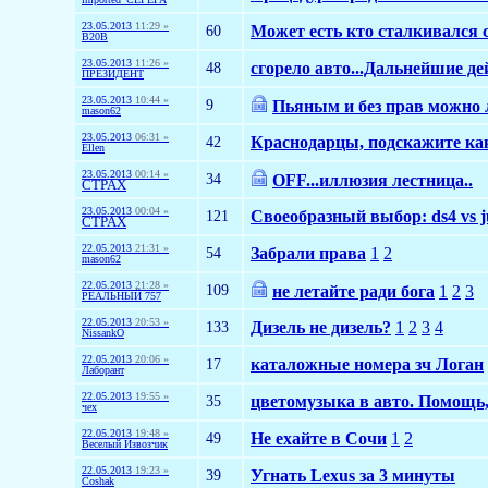
23.05.2013
11:29 »
60
Может есть кто сталкивался 
B20B
23.05.2013
11:26 »
48
сгорело авто...Дальнейшие д
ПРЕЗИДЕНТ
23.05.2013
10:44 »
9
Пьяным и без прав можно 
mason62
23.05.2013
06:31 »
42
Краснодарцы, подскажите как
Ellen
23.05.2013
00:14 »
34
OFF...иллюзия лестница..
CTPAX
23.05.2013
00:04 »
121
Своеобразный выбор: ds4 vs ju
CTPAX
22.05.2013
21:31 »
54
Забрали права
1
2
mason62
22.05.2013
21:28 »
109
не летайте ради бога
1
2
3
РЕАЛЬНЫЙ 757
22.05.2013
20:53 »
133
Дизель не дизель?
1
2
3
4
NissankO
22.05.2013
20:06 »
17
каталожные номера зч Логан
Лаборант
22.05.2013
19:55 »
35
цветомузыка в авто. Помощь,
чех
22.05.2013
19:48 »
49
Не ехайте в Сочи
1
2
Веселый Извозчик
22.05.2013
19:23 »
39
Угнать Lexus за 3 минуты
Coshak