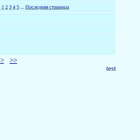
?
1
2
3
4
5
...
Последняя страница
>
>>
test