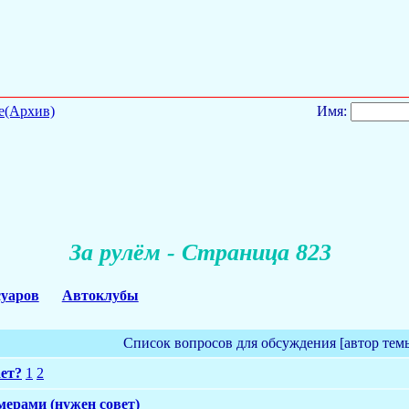
е(Архив)
Имя:
За рулём - Страница 823
суаров
Автоклубы
Список вопросов для обсуждения [автор тем
ет?
1
2
мерами (нужен совет)