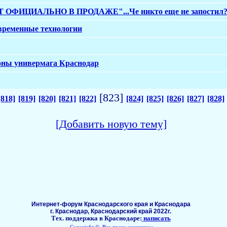
ФИЦИАЛЬНО В ПРОДАЖЕ"...Че никто еще не запостил
временные технологии
роны универмага Краснодар
[823]
[818]
[819]
[820]
[821]
[822]
[824]
[825]
[826]
[827]
[828]
[Добавить новую тему]
Интернет-форум Краснодарского края и Краснодара
г. Краснодар, Краснодарский край 2022г.
Тех. поддержка в Краснодаре:
написать
Copyright ©, Все права защищены