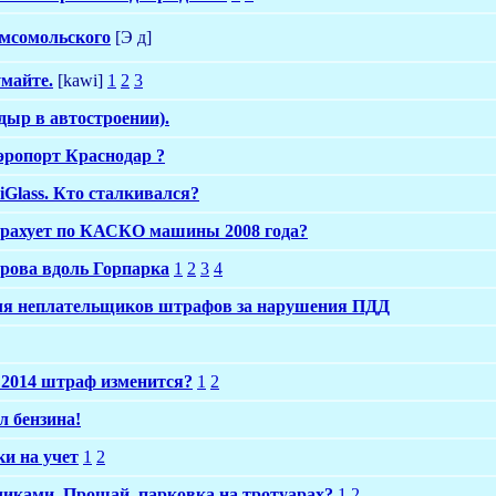
омсомольского
[Э д]
умайте.
[kawi]
1
2
3
дыр в автостроении).
аэропорт Краснодар ?
iGlass. Кто сталкивался?
страхует по КАСКО машины 2008 года?
арова вдоль Горпарка
1
2
3
4
для неплательщиков штрафов за нарушения ПДД
я 2014 штраф изменится?
1
2
 л бензина!
ки на учет
1
2
чиками. Прощай, парковка на тротуарах?
1
2