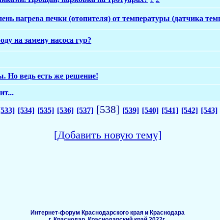
епень нагрева печки (отопителя) от температуры (датчика т
оду на замену насоса гур?
. Но ведь есть же решение!
т...
[538]
[533]
[534]
[535]
[536]
[537]
[539]
[540]
[541]
[542]
[543]
[Добавить новую тему]
Интернет-форум Краснодарского края и Краснодара
г. Краснодар, Краснодарский край 2022г.