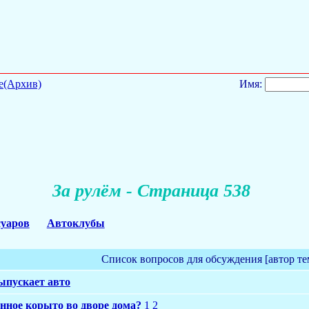
е(Архив)
Имя:
За рулём - Страница 538
суаров
Автоклубы
Список вопросов для обсуждения [автор т
выпускает авто
нное корыто во дворе дома?
1
2