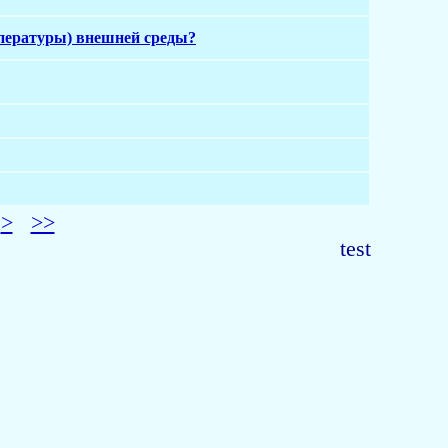
емпературы) внешней среды?
>
>>
test