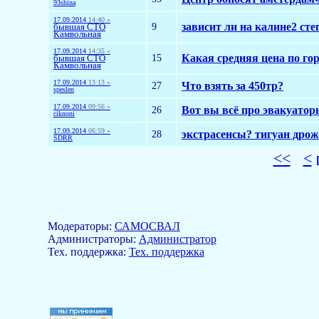
93shina
17.09.2014
14:40 »
9
зависит ли на калине2 ст
бывшая СТО
Камвольная
17.09.2014
14:35 »
15
Какая средняя цена по гор
бывшая СТО
Камвольная
17.09.2014
13:13 »
27
Что взять за 450тр?
speslen
17.09.2014
09:56 »
26
Вот вы всё про эвакуаторы
ciknoni
17.09.2014
06:59 »
28
экстрасенсы? тигуан дрожи
SDRR
<<
<
Модераторы:
САМОСВАЛ
Aдминистраторы:
Администратор
Тех. поддержка:
Тех. поддержка