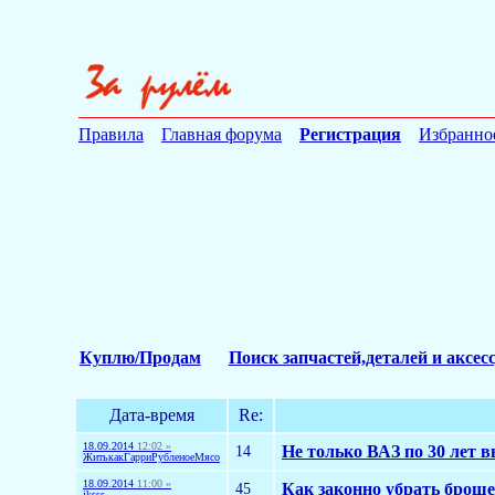
Правила
Главная форума
Регистрация
Избранно
Куплю/Продам
Поиск запчастей,деталей и аксес
Дата-время
Re:
18.09.2014
12:02 »
14
Не только ВАЗ по 30 лет 
ЖитькакГарриРубленоеМясо
18.09.2014
11:00 »
45
Как законно убрать броше
iksss