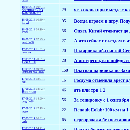
18.09.2014
10:41 »
29
че за жопа при выезде с к
бывшая СТО
Камвольная
18.09.2014
10:39 »
95
Всегда играем в игру. Под
kawi
18.09.2014
09:19 »
36
Опять Китай отжигает до 
KDD
18.09.2014
07:45 »
27
А что сейчас с въездом в 
vergillo98
17.09.2014
21:01 »
20
Полировка лба пастой Cer
плаха
17.09.2014
20:31 »
28
А интересно, кто нибудь 
Den3110
17.09.2014
19:49 »
158
Платная парковка по Зах
Defender aka LINN
17.09.2014
18:51 »
16
Госдума отменила арест 
rubi
17.09.2014
18:42 »
46
ате или трв
1
2
Boorman
17.09.2014
18:29 »
56
За тонировку с 1 сентябр
vergillo98
17.09.2014
17:15 »
22
Renault Eolab: 100 км на 1
vegas
17.09.2014
16:31 »
65
перепродажа без постанов
tesla
17.09.2014
14:41 »
55
Центр обносят амстердам