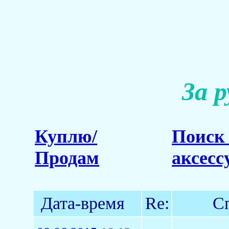
За 
Куплю/
Поиск 
Продам
аксесс
Дата-время
Re:
С