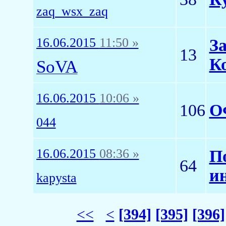
zaq_wsx_zaq
16.06.2015
11:50 »
З
13
К
SoVA
16.06.2015
10:06 »
106
О
044
16.06.2015
08:36 »
П
64
и
kapysta
<<
<
[394]
[395]
[396]