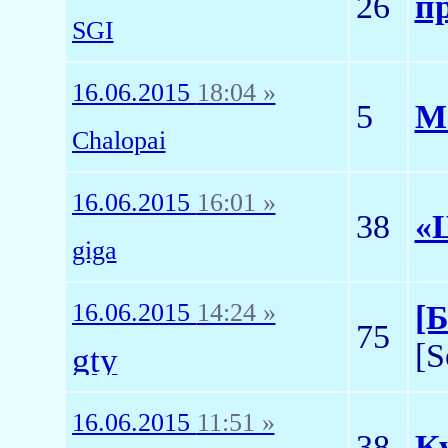
26
п
SGI
16.06.2015
18:04 »
5
М
Chalopai
16.06.2015
16:01 »
38
«Ц
giga
16.06.2015
14:24 »
[
75
[
gty
16.06.2015
11:51 »
38
К