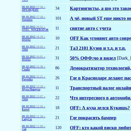
09.10.2012
17:34 »
34
Картингисты, а шо это тако
ПРЕЗИДЕНТ
09.10.2012
17:18 »
101
А чё, новый ST еще никто н
Superbru
09.10.2012
16:51 »
11
снятие авто с учета
OTEC_NOGEBATOR
09.10.2012
16:29 »
10
OFF Как угоняют авто сов
DOZ02
09.10.2012
16:03 »
21
ТаЗ 2101 Кузов и т.д. и т.п.
330d
09.10.2012
16:01 »
31
50% ОФФ:чо я видел
[Dark_R
DOZ02
09.10.2012
15:36 »
86
Демократизатор технологий
Смайл
09.10.2012
15:21 »
26
Где в Краснодаре делают на
Prevedko
09.10.2012
13:28 »
11
Транспортный налог онлайн
Муха Пивнуха
09.10.2012
13:07 »
22
Что интересного в автомоб
330d
09.10.2012
12:50 »
18
OFF: А куда делся Кукишь?
kawi
09.10.2012
11:34 »
21
Где покрасить бампер
LadyCar
09.10.2012
11:09 »
120
OFF: кто какой виски люби
уэф