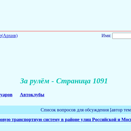
е(Архив)
Имя:
За рулём - Страница 1091
суаров
Автоклубы
Список вопросов для обсуждения [автор тем
овую транспортную систему в районе улиц Российской и Мос