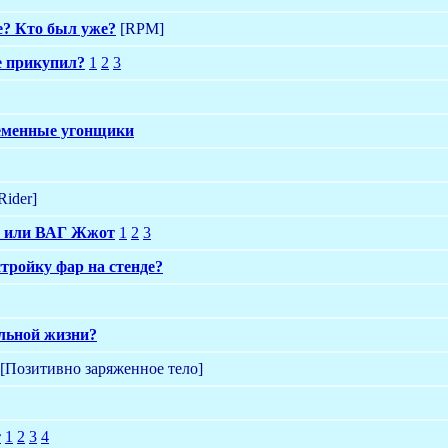
е? Кто был уже?
[RPM]
е прикупил?
1
2
3
ременные угонщики
ider]
, или ВАГ Жжот
1
2
3
стройку фар на стенде?
ильной жизни?
[Позитивно заряженное тело]
т
1
2
3
4