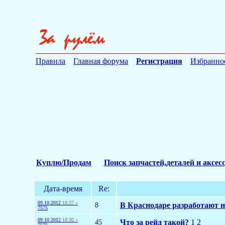
Правила
Главная форума
Регистрация
Избранно
Куплю/Продам
Поиск запчастей,деталей и аксес
Дата-время
Re:
09.10.2012
18:37 »
8
В Краснодаре разработают н
7575
09.10.2012
18:30 »
45
Что за рейд такой?
1
2
7575