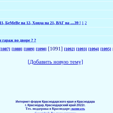
1, БеМеВе на 12, Хонда на 21, ВАГ на ....39 !
1
2
 гараж во дворе ? ?
[1091]
[1087]
[1088]
[1089]
[1090]
[1092]
[1093]
[1094]
[1095]
[Добавить новую тему]
Интернет-форум Краснодарского края и Краснодара
г. Краснодар, Краснодарский край 2022г.
Тех. поддержка в Краснодаре:
написать
Copyright ©, Все права защищены