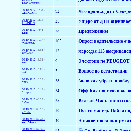
Краснодарский
30.10.2012
16:38 »
92
Что происходит с Север
ALEXVART
30.10.2012
15:19 »
25
Ущерб от ДТП оцениваетс
HONDA
30.10.2012
14:44 »
28
Предложение!
KDD
30.10.2012
14:17 »
105
Опрос: водительские оч
Wanderer27
30.10.2012
13:54 »
12
мерседес 115 американец
proXogiy
30.10.2012
13:32 »
9
Электрик по PEUGEOT
чех
30.10.2012
10:51 »
7
Вопрос по регистрации
Asf1
30.10.2012
10:20 »
38
Знаю как убрать пробку
7575
30.10.2012
10:10 »
34
Офф.Как повезло красно
Scorpik
30.10.2012
09:26 »
25
Взятки. Чиста шоп из к
SaMet
30.10.2012
08:17 »
10
Нужен мастер. Найти под
rb25det
30.10.2012
07:48 »
40
А какое такси щас рули
mr_Stein
30.10.2012
07:35 »
84
Скайдайверы.В Энеме