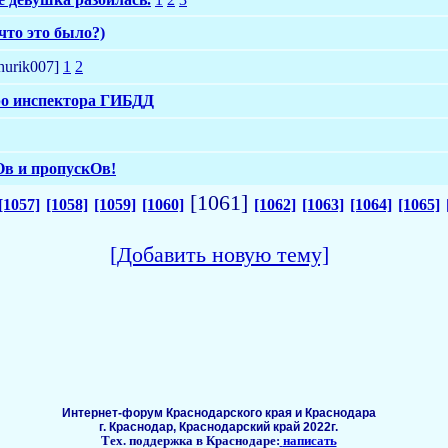
что это было?)
hurik007]
1
2
ро инспектора ГИБДД
Ов и пропускОв!
[1061]
[1057]
[1058]
[1059]
[1060]
[1062]
[1063]
[1064]
[1065]
[Добавить новую тему]
Интернет-форум Краснодарского края и Краснодара
г. Краснодар, Краснодарский край 2022г.
Тех. поддержка в Краснодаре:
написать