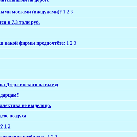
ными мостами (виадуками)?
1
2
3
я в 7,3 трлн руб.
ки какой фирмы предпочтёте:
1
2
3
 на Дзержинского на выезд
дарцам!!
оллектива не выделяцо.
сос воздуха
т?
1
2
 девушка разбилась.
1
2
3