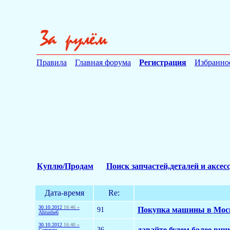
Правила
Главная форума
Регистрация
Избранно
Куплю/Продам
Поиск запчастей,деталей и аксес
Дата-время
Re:
30.10.2012
16:46 »
91
Покупка машины в Мос
Ahtunhe6
30.10.2012
16:40 »
36
давайте будем более вн
Сочинец