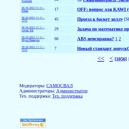
Swetulik
30.10.2012
06:36 »
17
OFF: вопрос для KAWI (
Ethan
30.10.2012
03:49 »
45
Проезд к баскет холлу
[S
7575
30.10.2012
00:32 »
29
Задача по математике п
vovan_fck
29.10.2012
23:30 »
66
ABS неисправна?
1
2
Муха Пивнуха
29.10.2012
23:25 »
7
Новый стандарт допуск
7575
<<
<
[1056]
Модераторы:
САМОСВАЛ
Aдминистраторы:
Администратор
Тех. поддержка:
Тех. поддержка