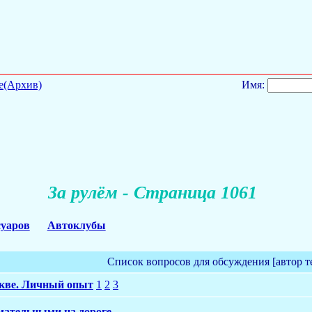
е(Архив)
Имя:
За рулём - Страница 1061
суаров
Автоклубы
Список вопросов для обсуждения [автор т
кве. Личный опыт
1
2
3
имательными на дороге