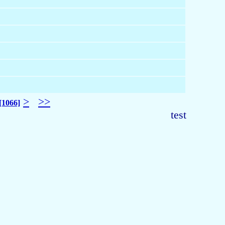
>
>>
[1066]
test