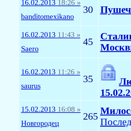
16.02.2013
18:26 »
30
Пушечн
banditomexikano
16.02.2013
11:43 »
Сталин
45
Москв
Saero
16.02.2013
11:26 »
35
Лю
saurus
15.02.
15.02.2013
16:08 »
Милос
265
Послед
Новrородец