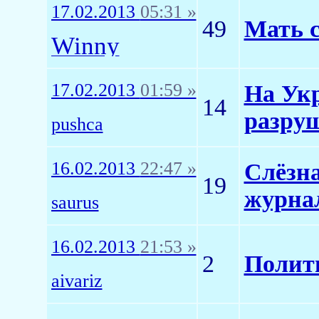
17.02.2013
05:31 »
49
Мать 
Winny
17.02.2013
01:59 »
На Ук
14
разру
pushca
16.02.2013
22:47 »
Слёзна
19
журна
saurus
16.02.2013
21:53 »
2
Полит
aivariz