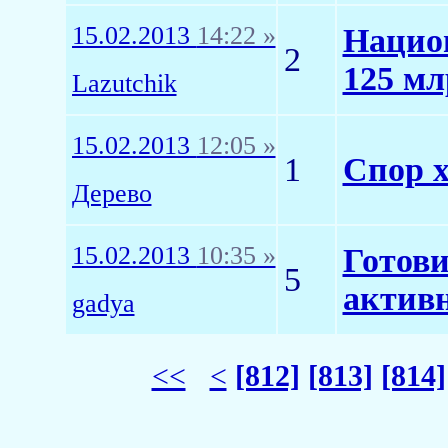
15.02.2013
14:22 »
Национ
2
125 мл
Lazutchik
15.02.2013
12:05 »
1
Спор 
Дерево
15.02.2013
10:35 »
Готови
5
активн
gadya
<<
<
[812]
[813]
[814]