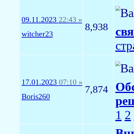
09.11.2023
22:43 »
8,938
свя
witcher23
стр
17.01.2023
07:10 »
Обс
7,874
Boris260
ре
1
2
Вн