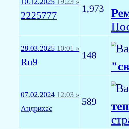
10.12.2025
19:23 »
1,973
Рем
2225777
Пос
28.03.2025
10:01 »
148
Ru9
"св
07.02.2024
12:03 »
589
теп
Андрихас
стр