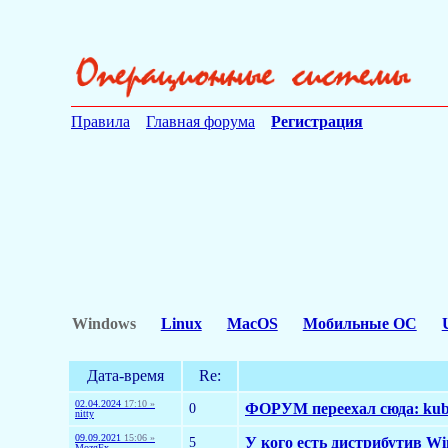
Правила
Главная форума
Регистрация
Windows
Linux
MacOS
Мобильные ОС
Дата-время
Re:
02.04.2024
17:10 »
0
ФОРУМ переехал сюда: kub
nitty
09.09.2021
15:06 »
5
У кого есть дистрибутив W
MozgFx