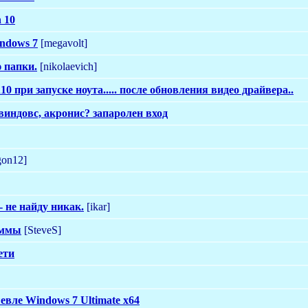
 10
ndows 7
[megavolt]
 папки.
[nikolaevich]
 при запуске ноута..... после обновления видео драйвера..
виндовс, акронис? запаролен вход
gon12]
- не найду никак.
[ikar]
аммы
[SteveS]
ети
евле Windows 7 Ultimate x64