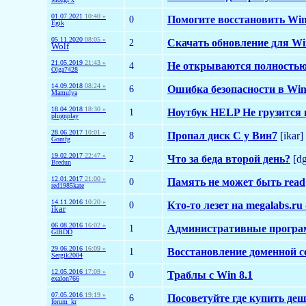
01.07.2021
10:40 »
0
Помогите восстановить Win
Egik
05.11.2020
08:05 »
2
Скачать обновление для Wi
Wolf
21.05.2019
21:43 »
4
Не открываются полностью
Olga7428
14.09.2018
08:24 »
6
Ошибка безопасности в Win10
Mamulya
18.04.2018
18:30 »
1
Ноутбук HELP Не грузится 
plugnplay
28.06.2017
10:01 »
8
Пропал диск С у Вин7
[ikar]
Gomfg
19.02.2017
22:47 »
2
Что за беда второй день?
[d
Bredun
12.01.2017
21:00 »
0
Память не может быть read
red1985kate
14.11.2016
10:20 »
0
Кто-то лезет на megalabs.ru 
ikar
06.08.2016
16:02 »
1
Административные прогр
GIBDD
29.06.2016
16:09 »
1
Восстановление доменной с
Sergik2004
12.05.2016
17:09 »
0
Траблы с Win 8.1
exalon766
07.05.2016
19:19 »
6
Посоветуйте где купить деш
forum_kr