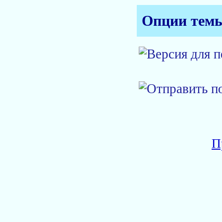
Опции тем
П