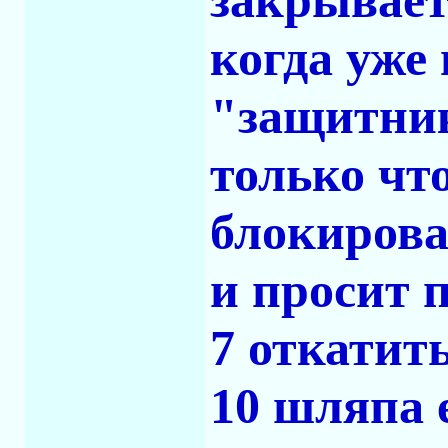
закрываетс
когда уже 
"защитник
только что
блокирова
и просит 
7 откатить
10 шляпа е