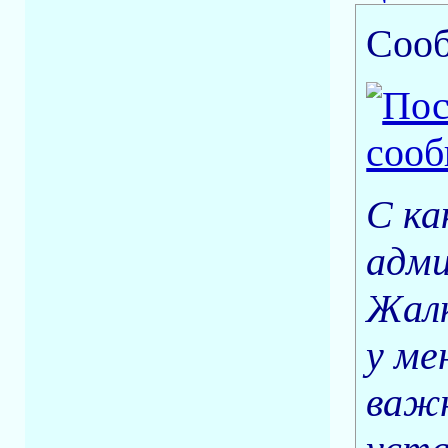
Соо
С ка
адми
Жалк
у ме
важн