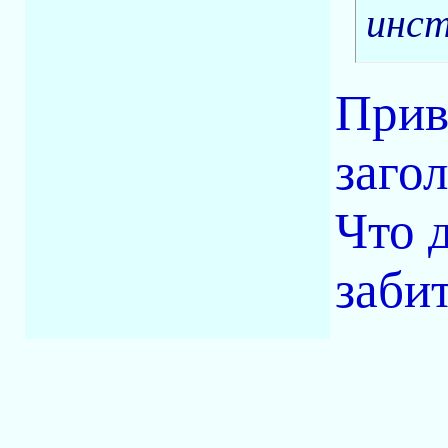
инст
Прив
заго
Что 
забит