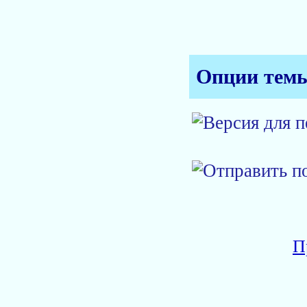
Опции тем
П