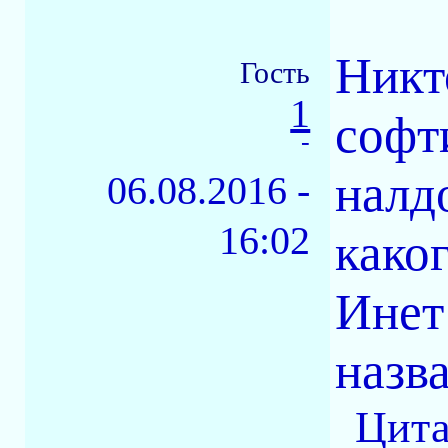
Никт
Гость
1
софт
-
налдо
06.08.2016 -
16:02
како
Инет
назв
Цита