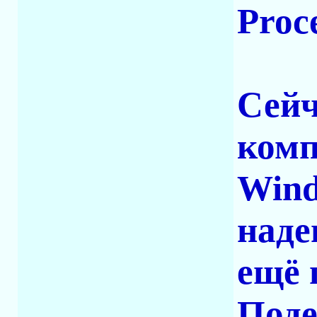
Proc
Сейч
комп
Wind
наде
ещё 
Поде