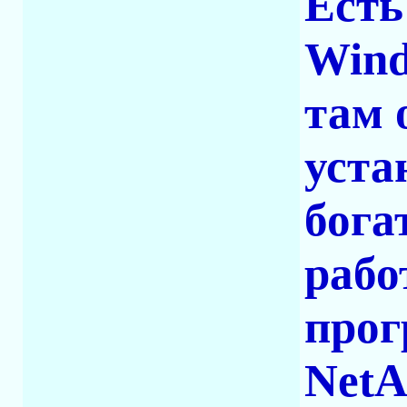
Есть
Wind
там 
уста
бога
рабо
прог
NetA