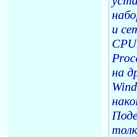
уста
набо
и се
CPUm
Proc
на д
Wind
нако
Поде
толк