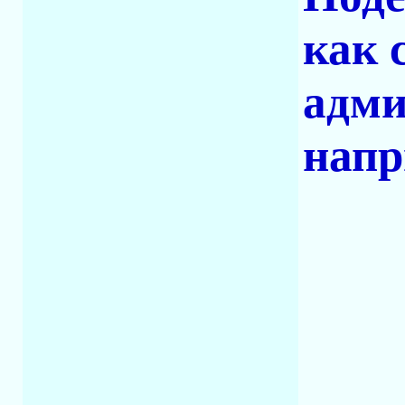
как 
адми
напр