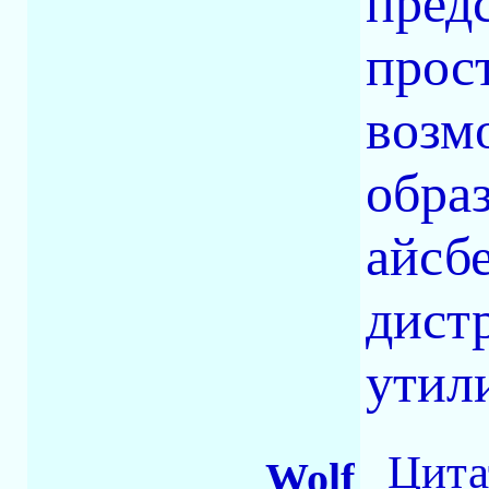
предс
прос
возм
обра
айсб
дист
утили
Цита
Wolf