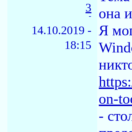
3
она 
-
Я мо
14.10.2019 -
18:15
Windo
никто
https
on-to
- ст