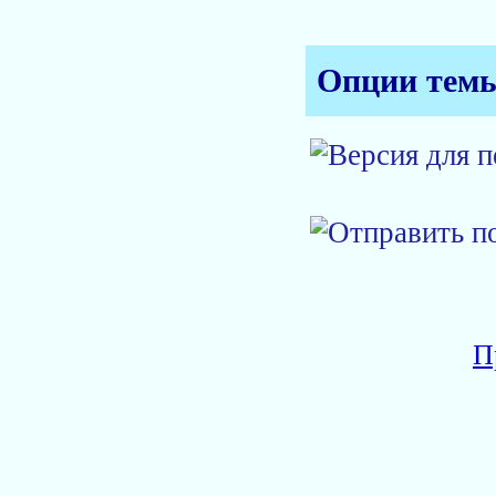
Опции тем
П