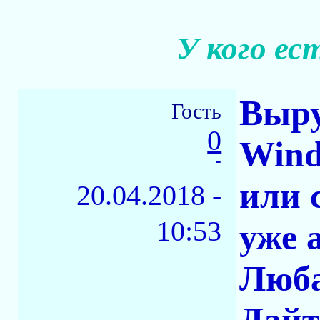
У кого е
Выру
Гость
0
Wind
-
или 
20.04.2018 -
10:53
уже 
Люба