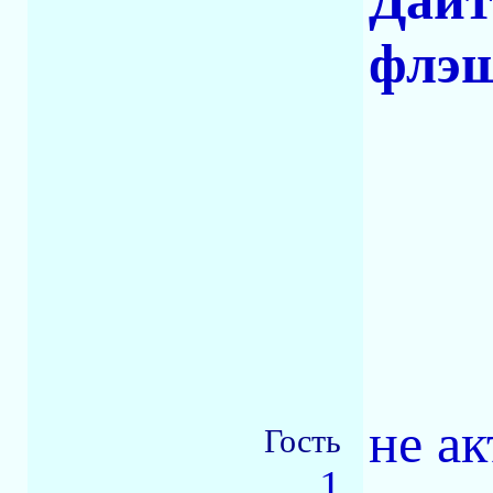
Дайт
флэш
не а
Гость
1