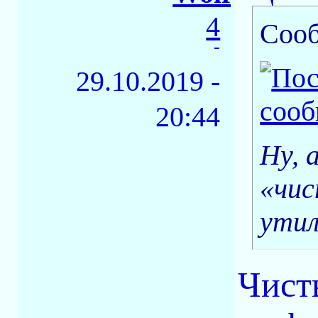
4
Соо
-
29.10.2019 -
20:44
Ну, 
«чис
утил
Чист