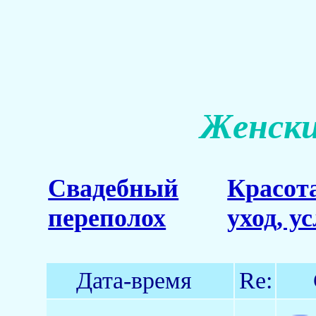
Женски
Свадебный
Красот
переполох
уход, у
Дата-время
Re: