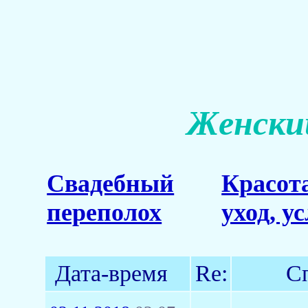
Женский
Свадебный
Красот
переполох
уход, у
Дата-время
Re:
С