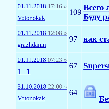
01.11.2018
17:16 »
Всего 
109
Буду р
Votonokak
01.11.2018
12:08 »
97
как ст
grazhdanin
01.11.2018
07:23 »
67
Supers
1_1
31.10.2018
22:00 »
64
Бе
Votonokak