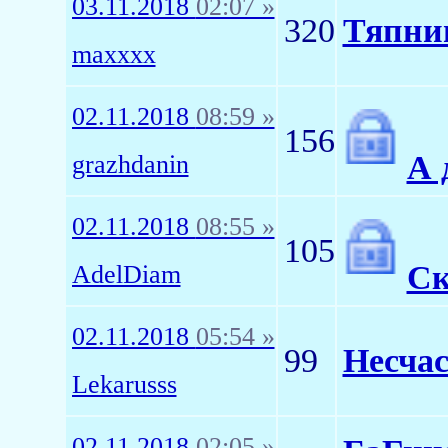
03.11.2018
02:07 »
320
Тяпн
maxxxx
02.11.2018
08:59 »
156
А 
grazhdanin
02.11.2018
08:55 »
105
Ск
AdelDiam
02.11.2018
05:54 »
99
Несчас
Lekarusss
02.11.2018
02:05 »