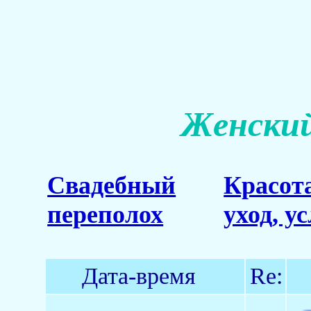
Женский
Свадебный
Красот
переполох
уход, у
Дата-время
Re: