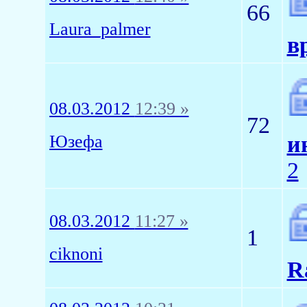
66
Laura_palmer
в
08.03.2012
12:39 »
72
Юзефа
и
2
08.03.2012
11:27 »
1
ciknoni
R