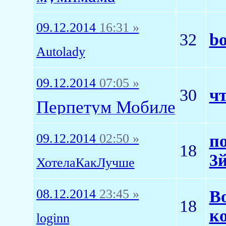
09.12.2014
16:31 »
32
bo
Autolady
09.12.2014
07:05 »
30
чт
Перпетум Мобиле
09.12.2014
02:50 »
по
18
3й
ХотелаКакЛучше
08.12.2014
23:45 »
В
18
к
loginn