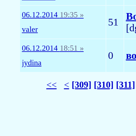
06.12.2014
19:35 »
В
51
[d
valer
06.12.2014
18:51 »
0
в
jydina
<<
<
[309]
[310]
[311]