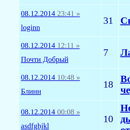
08.12.2014
23:41 »
31
Св
loginn
08.12.2014
12:11 »
7
Л
Почти Добрый
08.12.2014
10:48 »
В
18
че
Блинн
Н
08.12.2014
00:08 »
10
д
asdfghjkl
от