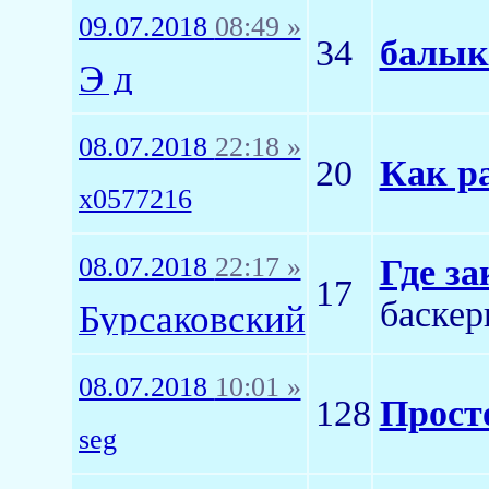
09.07.2018
08:49 »
34
балык
Э д
08.07.2018
22:18 »
20
Как р
x0577216
08.07.2018
22:17 »
Где за
17
баскер
Бурсаковский
08.07.2018
10:01 »
128
Прост
seg