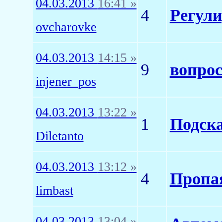
04.03.2013
16:41 »
4
Регул
ovcharovke
04.03.2013
14:15 »
9
вопрос
injener_pos
04.03.2013
13:22 »
1
Подска
Diletanto
04.03.2013
13:12 »
4
Пропая
limbast
04.03.2013
13:04 »