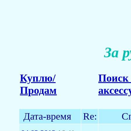
За 
Куплю/
Поиск 
Продам
аксесс
Дата-время
Re:
С