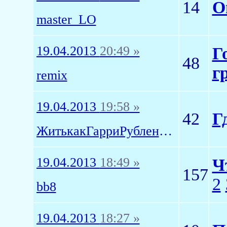
14
О
master_LO
19.04.2013
20:49 »
Г
48
г
remix
19.04.2013
19:58 »
42
Г
ЖитькакГарриРубленоеМясо
19.04.2013
18:49 »
Ч
157
2
bb8
19.04.2013
18:27 »