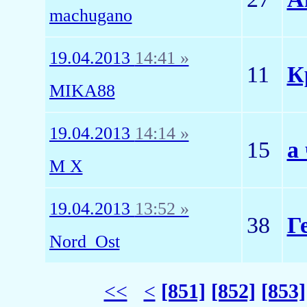
machugano
19.04.2013
14:41 »
11
К
MIKA88
19.04.2013
14:14 »
15
а
M X
19.04.2013
13:52 »
38
Г
Nord_Ost
<<
<
[851]
[852]
[853]