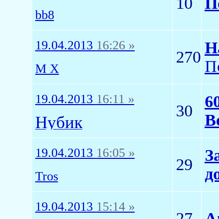
10
П
bb8
19.04.2013
16:26 »
Н
270
П
M X
19.04.2013
16:11 »
6
30
В
Нyбик
19.04.2013
16:05 »
З
29
д
Tros
19.04.2013
15:14 »
27
А