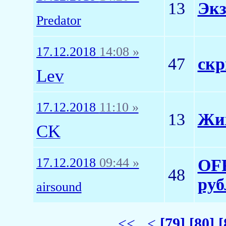
13
Экз
Predator
17.12.2018
14:08 »
47
скр
Lev
17.12.2018
11:10 »
13
Жи
CK
17.12.2018
09:44 »
OFF
48
руб
airsound
<<
<
[79]
[80]
[